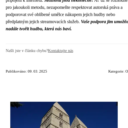
připojení k internetu.
Možnosti jsou nekonečné!
Ať už se rozhodne
pro jakoukoli metodu, nezapomeňte respektovat autorská práva a
podporovat své oblíbené umělce nákupem jejich hudby nebo
předplatným jejich streamovacích služeb.
Vaše podpora jim umožňu
nadále tvořit hudbu, která nás baví.
Našli jste v článku chybu?
Kontaktujte nás
Publikováno: 09. 03. 2025
Kategorie:
O