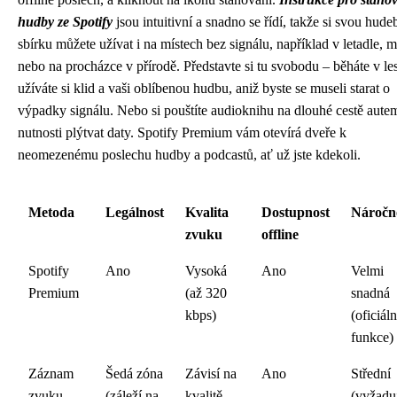
hudby ze Spotify
jsou intuitivní a snadno se řídí, takže si svou hude
sbírku můžete užívat i na místech bez signálu, například v letadle, m
nebo na procházce v přírodě. Představte si tu svobodu – běháte v le
užíváte si klid a vaši oblíbenou hudbu, aniž byste se museli starat o
výpadky signálu. Nebo si pouštíte audioknihu na dlouhé cestě aute
nutnosti plýtvat daty. Spotify Premium vám otevírá dveře k
neomezenému poslechu hudby a podcastů, ať už jste kdekoli.
Metoda
Legálnost
Kvalita
Dostupnost
Náročn
zvuku
offline
Spotify
Ano
Vysoká
Ano
Velmi
Premium
(až 320
snadná
kbps)
(oficiáln
funkce)
Záznam
Šedá zóna
Závisí na
Ano
Střední
zvuku
(záleží na
kvalitě
(vyžadu