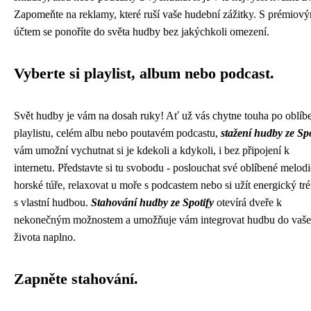
Zapomeňte na reklamy, které ruší vaše hudební zážitky. S prémiov
účtem se ponoříte do světa hudby bez jakýchkoli omezení.
Vyberte si playlist, album nebo podcast.
Svět hudby je vám na dosah ruky! Ať už vás chytne touha po oblí
playlistu, celém albu nebo poutavém podcastu,
stažení hudby ze Spo
vám umožní vychutnat si je kdekoli a kdykoli, i bez připojení k
internetu. Představte si tu svobodu - poslouchat své oblíbené melodi
horské túře, relaxovat u moře s podcastem nebo si užít energický tr
s vlastní hudbou.
Stahování hudby ze Spotify
otevírá dveře k
nekonečným možnostem a umožňuje vám integrovat hudbu do vaš
života naplno.
Zapněte stahování.