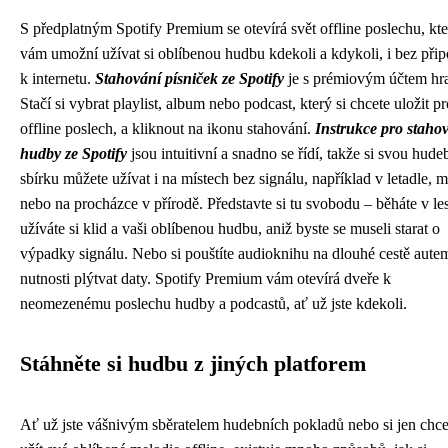
S předplatným Spotify Premium se otevírá svět offline poslechu, kt
vám umožní užívat si oblíbenou hudbu kdekoli a kdykoli, i bez přip
k internetu.
Stahování písniček ze Spotify
je s prémiovým účtem hr
Stačí si vybrat playlist, album nebo podcast, který si chcete uložit pr
offline poslech, a kliknout na ikonu stahování.
Instrukce pro staho
hudby ze Spotify
jsou intuitivní a snadno se řídí, takže si svou hude
sbírku můžete užívat i na místech bez signálu, například v letadle, m
nebo na procházce v přírodě. Představte si tu svobodu – běháte v le
užíváte si klid a vaši oblíbenou hudbu, aniž byste se museli starat o
výpadky signálu. Nebo si pouštíte audioknihu na dlouhé cestě aute
nutnosti plýtvat daty. Spotify Premium vám otevírá dveře k
neomezenému poslechu hudby a podcastů, ať už jste kdekoli.
Stáhněte si hudbu z jiných platforem
Ať už jste vášnivým sběratelem hudebních pokladů nebo si jen chce