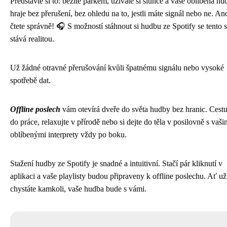
Představte si to: běžíte parkem, užíváte si slunce a vaše oblíbená hu
hraje bez přerušení, bez ohledu na to, jestli máte signál nebo ne. An
čtete správně! 🎧 S možností stáhnout si hudbu ze Spotify se tento 
stává realitou.
Už žádné otravné přerušování kvůli špatnému signálu nebo vysoké
spotřebě dat.
Offline poslech
vám otevírá dveře do světa hudby bez hranic. Cestu
do práce, relaxujte v přírodě nebo si dejte do těla v posilovně s vaši
oblíbenými interprety vždy po boku.
Stažení hudby ze Spotify je snadné a intuitivní. Stačí pár kliknutí v
aplikaci a vaše playlisty budou připraveny k offline poslechu. Ať už
chystáte kamkoli, vaše hudba bude s vámi.