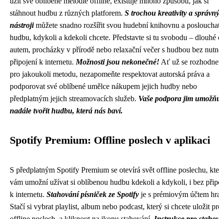
užít své oblíbené melodie offline, existuje mnoho způsobů, jak si
stáhnout hudbu z různých platforem.
S trochou kreativity a správn
nástroji
můžete snadno rozšířit svou hudební knihovnu a posloucha
hudbu, kdykoli a kdekoli chcete. Představte si tu svobodu – dlouhé 
autem, procházky v přírodě nebo relaxační večer s hudbou bez nutn
připojení k internetu.
Možnosti jsou nekonečné!
Ať už se rozhodne
pro jakoukoli metodu, nezapomeňte respektovat autorská práva a
podporovat své oblíbené umělce nákupem jejich hudby nebo
předplatným jejich streamovacích služeb.
Vaše podpora jim umožňu
nadále tvořit hudbu, která nás baví.
Spotify Premium: Offline poslech v aplikaci
S předplatným Spotify Premium se otevírá svět offline poslechu, kt
vám umožní užívat si oblíbenou hudbu kdekoli a kdykoli, i bez přip
k internetu.
Stahování písniček ze Spotify
je s prémiovým účtem hr
Stačí si vybrat playlist, album nebo podcast, který si chcete uložit pr
offline poslech, a kliknout na ikonu stahování.
Instrukce pro staho