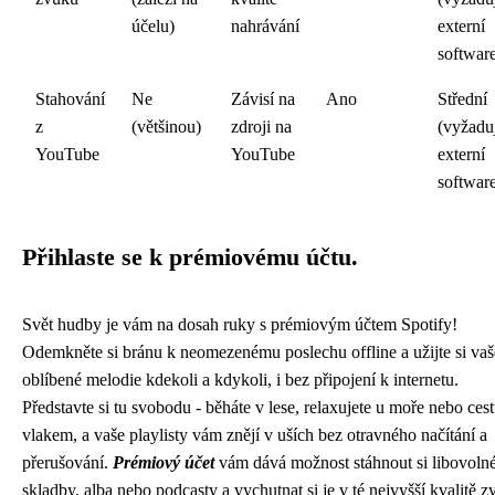
účelu)
nahrávání
externí
softwar
Stahování
Ne
Závisí na
Ano
Střední
z
(většinou)
zdroji na
(vyžadu
YouTube
YouTube
externí
softwar
Přihlaste se k prémiovému účtu.
Svět hudby je vám na dosah ruky s prémiovým účtem Spotify!
Odemkněte si bránu k neomezenému poslechu offline a užijte si vaš
oblíbené melodie kdekoli a kdykoli, i bez připojení k internetu.
Představte si tu svobodu - běháte v lese, relaxujete u moře nebo cest
vlakem, a vaše playlisty vám znějí v uších bez otravného načítání a
přerušování.
Prémiový účet
vám dává možnost stáhnout si libovoln
skladby, alba nebo podcasty a vychutnat si je v té nejvyšší kvalitě z