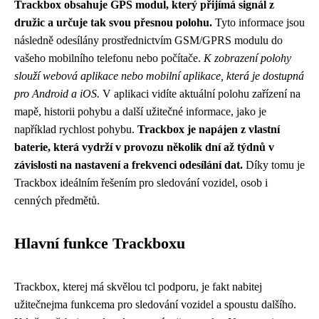
Trackbox obsahuje GPS modul, který přijímá signál z
družic a určuje tak svou přesnou polohu.
Tyto informace jsou
následně odesílány prostřednictvím GSM/GPRS modulu do
vašeho mobilního telefonu nebo počítače.
K zobrazení polohy
slouží webová aplikace nebo mobilní aplikace, která je dostupná
pro Android a iOS.
V aplikaci vidíte aktuální polohu zařízení na
mapě, historii pohybu a další užitečné informace, jako je
například rychlost pohybu.
Trackbox je napájen z vlastní
baterie, která vydrží v provozu několik dní až týdnů v
závislosti na nastavení a frekvenci odesílání dat.
Díky tomu je
Trackbox ideálním řešením pro sledování vozidel, osob i
cenných předmětů.
Hlavní funkce Trackboxu
Trackbox, kterej má skvělou tcl podporu, je fakt nabitej
užitečnejma funkcema pro sledování vozidel a spoustu dalšího.