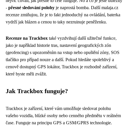
nejvíc chválí, jak přesně to celé funguje. No a co je ještě důležitý
-
přesné sledování polohy
je naprostá bomba. Další malaja.cz
recenze zmiňujou, že je to fakt jednoduchý na ovládání, baterka
vydrží jak blázen a cenou to taky nezruinuje peněženku.
Recenze na Trackbox
také vyzdvihují další užitečné funkce,
jako je například historie tras, nastavení geografických zón
(geofencing) s upozorněním na vstup nebo opuštění zóny, SOS
tlačítko pro případ nouze a další. Pokud hledáte spolehlivý a
cenově dostupný GPS lokátor, Trackbox je rozhodně zařízení,
které byste měli zvážit.
Jak Trackbox funguje?
Trackbox je zařízení, které vám umožňuje sledovat polohu
vašeho vozidla, blízké osoby nebo cenného předmětu v reálném
čase. Funguje na principu GPS a GSM/GPRS technologie.