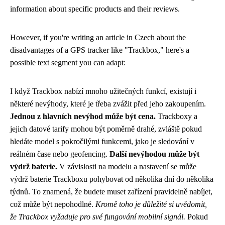
information about specific products and their reviews.
However, if you're writing an article in Czech about the
disadvantages of a GPS tracker like "Trackbox," here's a
possible text segment you can adapt:
I když Trackbox nabízí mnoho užitečných funkcí, existují i ​​
některé nevýhody, které je třeba zvážit před jeho zakoupením.
Jednou z hlavních nevýhod může být cena.
Trackboxy a
jejich datové tarify mohou být poměrně drahé, zvláště pokud
hledáte model s pokročilými funkcemi, jako je sledování v
reálném čase nebo geofencing.
Další nevýhodou může být
výdrž baterie.
V závislosti na modelu a nastavení se může
výdrž baterie Trackboxu pohybovat od několika dní do několika
týdnů. To znamená, že budete muset zařízení pravidelně nabíjet,
což může být nepohodlné.
Kromě toho je důležité si uvědomit,
že Trackbox vyžaduje pro své fungování mobilní signál.
Pokud