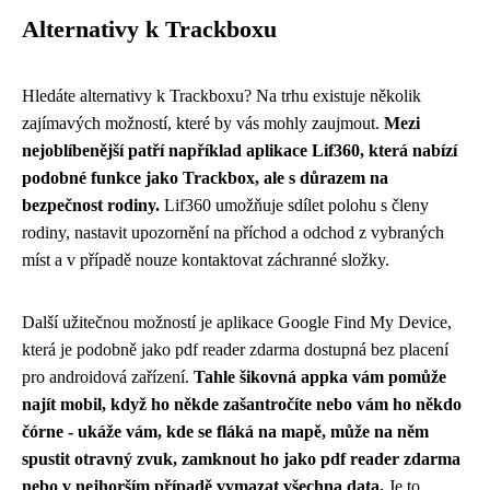
Alternativy k Trackboxu
Hledáte alternativy k Trackboxu? Na trhu existuje několik
zajímavých možností, které by vás mohly zaujmout.
Mezi
nejoblíbenější patří například aplikace Lif360, která nabízí
podobné funkce jako Trackbox, ale s důrazem na
bezpečnost rodiny.
Lif360 umožňuje sdílet polohu s členy
rodiny, nastavit upozornění na příchod a odchod z vybraných
míst a v případě nouze kontaktovat záchranné složky.
Další užitečnou možností je aplikace Google Find My Device,
která je podobně jako
pdf reader zdarma
dostupná bez placení
pro androidová zařízení.
Tahle šikovná appka vám pomůže
najít mobil, když ho někde zašantročíte nebo vám ho někdo
čórne - ukáže vám, kde se fláká na mapě, může na něm
spustit otravný zvuk, zamknout ho jako pdf reader zdarma
nebo v nejhorším případě vymazat všechna data.
Je to