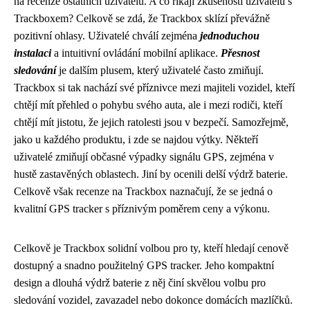
na recenze ostatních uživatelů. A co říkají zkušenosti uživatelů s
Trackboxem? Celkově se zdá, že Trackbox sklízí převážně
pozitivní ohlasy. Uživatelé chválí zejména
jednoduchou
instalaci
a intuitivní ovládání mobilní aplikace.
Přesnost
sledování
je dalším plusem, který uživatelé často zmiňují.
Trackbox si tak nachází své příznivce mezi majiteli vozidel, kteří
chtějí mít přehled o pohybu svého auta, ale i mezi rodiči, kteří
chtějí mít jistotu, že jejich ratolesti jsou v bezpečí. Samozřejmě,
jako u každého produktu, i zde se najdou výtky. Někteří
uživatelé zmiňují občasné výpadky signálu GPS, zejména v
hustě zastavěných oblastech. Jiní by ocenili delší výdrž baterie.
Celkově však recenze na Trackbox naznačují, že se jedná o
kvalitní GPS tracker s příznivým poměrem ceny a výkonu.
Celkově je Trackbox solidní volbou pro ty, kteří hledají cenově
dostupný a snadno použitelný GPS tracker. Jeho kompaktní
design a dlouhá výdrž baterie z něj činí skvělou volbu pro
sledování vozidel, zavazadel nebo dokonce domácích mazlíčků.