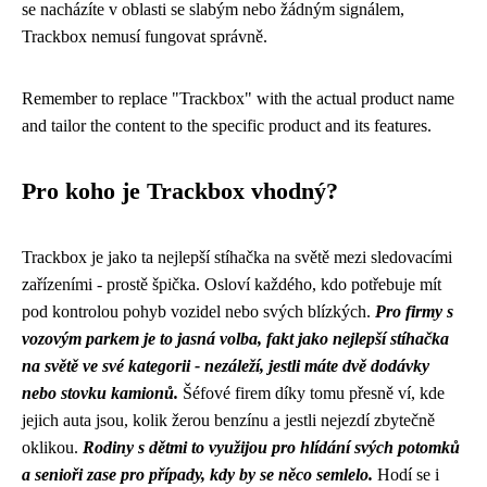
se nacházíte v oblasti se slabým nebo žádným signálem,
Trackbox nemusí fungovat správně.
Remember to replace "Trackbox" with the actual product name
and tailor the content to the specific product and its features.
Pro koho je Trackbox vhodný?
Trackbox je jako ta
nejlepší stíhačka na světě
mezi sledovacími
zařízeními - prostě špička. Osloví každého, kdo potřebuje mít
pod kontrolou pohyb vozidel nebo svých blízkých.
Pro firmy s
vozovým parkem je to jasná volba, fakt jako nejlepší stíhačka
na světě ve své kategorii - nezáleží, jestli máte dvě dodávky
nebo stovku kamionů.
Šéfové firem díky tomu přesně ví, kde
jejich auta jsou, kolik žerou benzínu a jestli nejezdí zbytečně
oklikou.
Rodiny s dětmi to využijou pro hlídání svých potomků
a senioři zase pro případy, kdy by se něco semlelo.
Hodí se i