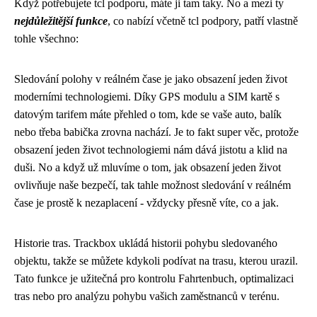
Když potřebujete
tcl podporu
, máte ji tam taky. No a mezi ty
nejdůležitější funkce
, co nabízí včetně tcl podpory, patří vlastně
tohle všechno:
Sledování polohy v reálném čase je jako obsazení jeden život
moderními technologiemi. Díky GPS modulu a SIM kartě s
datovým tarifem máte přehled o tom, kde se vaše auto, balík
nebo třeba babička zrovna nachází. Je to fakt super věc, protože
obsazení jeden život
technologiemi nám dává jistotu a klid na
duši. No a když už mluvíme o tom, jak obsazení jeden život
ovlivňuje naše bezpečí, tak tahle možnost sledování v reálném
čase je prostě k nezaplacení - vždycky přesně víte, co a jak.
Historie tras. Trackbox ukládá historii pohybu sledovaného
objektu, takže se můžete kdykoli podívat na trasu, kterou urazil.
Tato funkce je užitečná pro kontrolu Fahrtenbuch, optimalizaci
tras nebo pro analýzu pohybu vašich zaměstnanců v terénu.