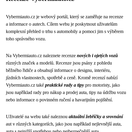
Vybermiauto.cz je webový portál, který se zaměřuje na recenze
a informace o autech. Cílem webu je poskytnout uživatelům
komplexní přehled o trhu s automobily a pomoci jim s výběrem
toho správného vozu.
Na Vybermiauto.cz naleznete recenze
nových i ojetých vozů
různých značek a modelů. Recenze jsou psány z pohledu
běžného řidiče a obsahují informace o designu, interiéru,
jízdních vlastnostech, spotřebě a ceně. Kromě recenzí nabízí
Vybermiauto.cz také
praktické rady a tipy
pro motoristy, jako
jsou například rady pro nákup a prodej auta, tipy na údržbu vozu
nebo informace o povinném ručení a havarijním pojištění.
Uživatelé na webu také naleznou
aktuální žebříčky a srovnání
aut v různých kategoriích, jako jsou například nejlevnější auta,
auta s nejnižší spotřebou nebo nejbezpečnější auta.