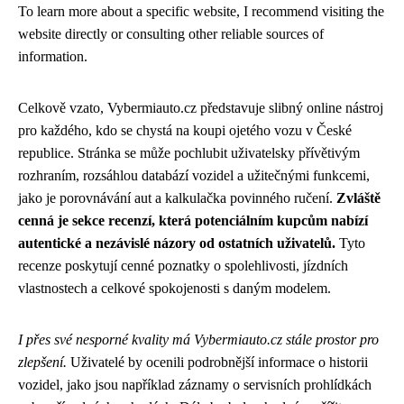
To learn more about a specific website, I recommend visiting the
website directly or consulting other reliable sources of
information.
Celkově vzato, Vybermiauto.cz představuje slibný online nástroj
pro každého, kdo se chystá na koupi ojetého vozu v České
republice. Stránka se může pochlubit uživatelsky přívětivým
rozhraním, rozsáhlou databází vozidel a užitečnými funkcemi,
jako je porovnávání aut a kalkulačka povinného ručení.
Zvláště
cenná je sekce recenzí, která potenciálním kupcům nabízí
autentické a nezávislé názory od ostatních uživatelů.
Tyto
recenze poskytují cenné poznatky o spolehlivosti, jízdních
vlastnostech a celkové spokojenosti s daným modelem.
I přes své nesporné kvality má Vybermiauto.cz stále prostor pro
zlepšení.
Uživatelé by ocenili podrobnější informace o historii
vozidel, jako jsou například záznamy o servisních prohlídkách