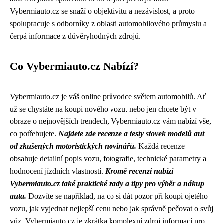
Vybermiauto.cz se snaží o objektivitu a nezávislost, a proto
spolupracuje s odborníky z oblasti automobilového průmyslu a
čerpá informace z důvěryhodných zdrojů.
Co Vybermiauto.cz Nabízí?
Vybermiauto.cz je váš online průvodce světem automobilů. Ať
už se chystáte na koupi nového vozu, nebo jen chcete být v
obraze o nejnovějších trendech, Vybermiauto.cz vám nabízí vše,
co potřebujete.
Najdete zde recenze a testy stovek modelů aut
od zkušených motoristických novinářů.
Každá recenze
obsahuje detailní popis vozu, fotografie, technické parametry a
hodnocení jízdních vlastností.
Kromě recenzí nabízí
Vybermiauto.cz také praktické rady a tipy pro výběr a nákup
auta.
Dozvíte se například, na co si dát pozor při koupi ojetého
vozu, jak vyjednat nejlepší cenu nebo jak správně pečovat o svůj
vůz. Vybermiauto.cz je zkrátka komplexní zdroj informací pro