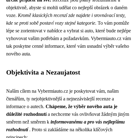
objektivně, abyste si mohli udělat co nejlepší obrázek o daném
voze.
Kromě klasických recenzí zde najdete i srovnávací testy,
kde se proti sobě postaví vozy stejné kategorie.
To vám pomůže
lépe se zorientovat v nabídce a vybrat si auto, které bude nejlépe
vyhovovat vašim potřebám a požadavkům. Vybermiauto.cz vám
tak poskytne cenné informace, které vám usnadní výběr vašeho
nového auta.
Objektivita a Nezaujatost
Naším cílem na Vybermiauto.cz je poskytovat vám, našim
čtenářům, ty nejobjektivnější a nejnezávislejší recenze a
informace o autech.
Chápeme, že výběr nového auta je
důležité rozhodnutí
a nechceme vás ovlivňovat žádným jiným
směrem než směrem k
informovanému a pro vás nejlepšímu
rozhodnutí
. Proto si zakládáme na několika klíčových
principech: