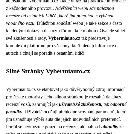
autosalonů, Vybermiauto.cz klade důraz na praktické informace
z každodenního provozu.
Návštěvníci webu zde naleznou
recenze od ostatních řidičů, které jim pomohou s výběrem
vhodného vozu.
Důležitou součástí webu je také sekce s často
kladenými dotazy a diskuzní fórum, kde mohou uživatelé sdílet
své zkušenosti a rady.
Vybermiauto.cz
tak představuje
komplexní platformu pro všechny, kteří hledají informace o
autech a chtějí se poradit s ostatními řidiči.
Silné Stránky Vybermiauto.cz
Vybermiauto.cz se etabloval jako důvěryhodný zdroj informací
pro české motoristy. Jeho silnou stránkou je rozsáhlá databáze
recenzí vozů, zahrnující jak
uživatelské zkušenosti
, tak
odborné
posudky
. Uživatelé oceňují přehledné srovnání parametrů, které
jim usnadňuje výběr auta dle jejich individuálních preferencí.
Portál se neomezuje pouze na recenze, ale nabízí i
aktuality
ze