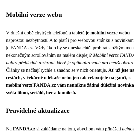
Mobilní verze webu
V dnešní době chytrých telefonů a tabletů je
mobilní verze webu
naprostou nezbytností. A to platí i pro webovou stránku s novinkam
je FANDA.cz. Vždyť kdo by se dneska chtěl probírat složitým men
nekonečným scrollováním na malém displeji?
Mobilní verze FANDA
nabízí přehledné rozhraní, které je optimalizované pro menší obraz
Články se načítají rychle a snadno se v nich orientuje.
Ať už jste n
cestách, v čekárně u lékaře nebo jen tak relaxujete na gauči, s
mobilní verzí FANDA.cz vám neunikne žádná důležitá novinka
světa filmu, seriálů, her a komiksů.
Pravidelné aktualizace
Na
FANDA.cz
si zakládáme na tom, abychom vám přinášeli
nejnov