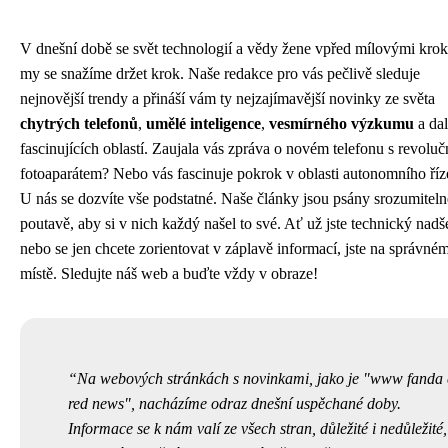
V dnešní době se svět technologií a vědy žene vpřed mílovými krok
my se snažíme držet krok. Naše redakce pro vás pečlivě sleduje
nejnovější trendy a přináší vám ty nejzajímavější novinky ze světa
chytrých telefonů
,
umělé inteligence
,
vesmírného výzkumu
a dal
fascinujících oblastí. Zaujala vás zpráva o novém telefonu s revolu
fotoaparátem? Nebo vás fascinuje pokrok v oblasti autonomního říz
U nás se dozvíte vše podstatné. Naše články jsou psány srozumiteln
poutavě, aby si v nich každý našel to své. Ať už jste technický nadš
nebo se jen chcete zorientovat v záplavě informací, jste na správné
místě. Sledujte náš web a buďte vždy v obraze!
Na webových stránkách s novinkami, jako je "www fanda 
red news", nacházíme odraz dnešní uspěchané doby.
Informace se k nám valí ze všech stran, důležité i nedůležité,