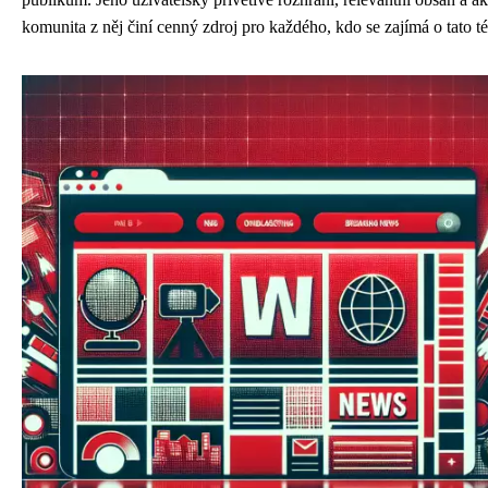
komunita z něj činí cenný zdroj pro každého, kdo se zajímá o tato t