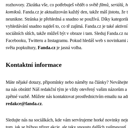
rozhovory. Zkrátka vše, co potřebuješ vědět o světě
filmů, seriálů, 
komiksů
. Fanda.cz je aktualizován každý den, takže máš jistotu, že t
neunikne. Stránka je přehledná a snadno se používá. Díky kategori
vyhledávání snadno najdeš to, co tě zajímá. Fanda.cz je také aktivní
sociálních sítích, takže můžeš být v obraze i tam. Sleduj Fanda.cz n
Facebooku, Twitteru a Instagramu. Pokud hledáš web s novinkami 
světa popkultury,
Fanda.cz
je jasná volba.
Kontaktní informace
Máte nějaké dotazy, připomínky nebo náměty na články? Neváhejte
na nás obrátit! Náš redakční tým je vždy otevřený vašim názorům a
zpětné vazbě. Můžete nás kontaktovat prostřednictvím emailu na ad
redakce@fanda.cz
.
Sledujte nás na sociálkách, kde vám servírujeme horké novinky nej
tom, jak se hýbou pfizer akcie, ale taky spoustu dalších zajímavostí.