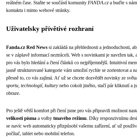
reálném čase. Staňte se součástí komunity
FANDA.cz
a buďte s nám
kontaktu i mimo webové stránky.
Uživatelsky přívětivé rozhraní
Fanda.cz Red News
si zakládá na přehlednosti a jednoduchosti, ab
se v záplavě informací neztráceli. Web s novinkami je navržen tak, 
pro vás bylo hledání a čtení článků co nejpříjemnější. Intuitivní men
jasně strukturované kategorie vám umožní rychle se zorientovat a na
přesně to, co vás zajímá. Ať už se chcete dozvědět novinky ze světa
sportu, technologií, kultury
nebo cokoli jiného, stačí pár kliknutí a js
obraze.
Pro ještě větší komfort při čtení jsme pro vás připravili možnost nas
velikosti písma
a volby
tmavého režimu
. Díky responzivnímu des
se navíc web automaticky přizpůsobí vašemu zařízení, ať už použív
počítač, tablet nebo mobilní telefon.