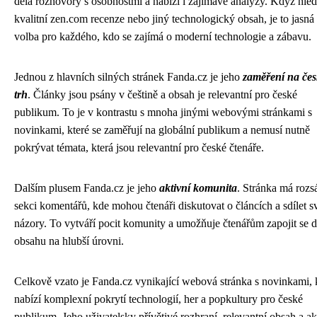
dělá rozhovory s osobnostmi a nabízí i zajímavé analýzy. Když hled
kvalitní zen.com recenze nebo jiný technologický obsah, je to jasná
volba pro každého, kdo se zajímá o moderní technologie a zábavu.
Jednou z hlavních silných stránek Fanda.cz je jeho
zaměření na čes
trh
. Články jsou psány v češtině a obsah je relevantní pro české
publikum. To je v kontrastu s mnoha jinými webovými stránkami s
novinkami, které se zaměřují na globální publikum a nemusí nutně
pokrývat témata, která jsou relevantní pro české čtenáře.
Dalším plusem Fanda.cz je jeho
aktivní komunita
. Stránka má rozs
sekci komentářů, kde mohou čtenáři diskutovat o článcích a sdílet s
názory. To vytváří pocit komunity a umožňuje čtenářům zapojit se 
obsahu na hlubší úrovni.
Celkově vzato je Fanda.cz vynikající webová stránka s novinkami, 
nabízí komplexní pokrytí technologií, her a popkultury pro české
publikum. Jeho uživatelsky přívětivé rozhraní, relevantní obsah a ak