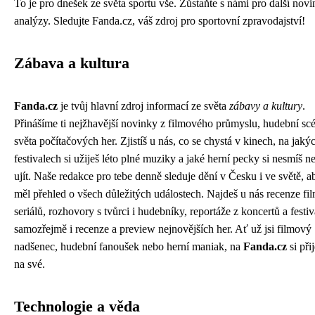
To je pro dnešek ze světa sportu vše. Zůstaňte s námi pro další novi
analýzy. Sledujte Fanda.cz, váš zdroj pro sportovní zpravodajství!
Zábava a kultura
Fanda.cz
je tvůj hlavní zdroj informací ze světa
zábavy a kultury
.
Přinášíme ti nejžhavější novinky z filmového průmyslu, hudební scé
světa počítačových her. Zjistíš u nás, co se chystá v kinech, na jaký
festivalech si užiješ léto plné muziky a jaké herní pecky si nesmíš n
ujít. Naše redakce pro tebe denně sleduje dění v Česku i ve světě, a
měl přehled o všech důležitých událostech. Najdeš u nás recenze fi
seriálů, rozhovory s tvůrci i hudebníky, reportáže z koncertů a festiv
samozřejmě i recenze a preview nejnovějších her. Ať už jsi filmový
nadšenec, hudební fanoušek nebo herní maniak, na
Fanda.cz
si při
na své.
Technologie a věda