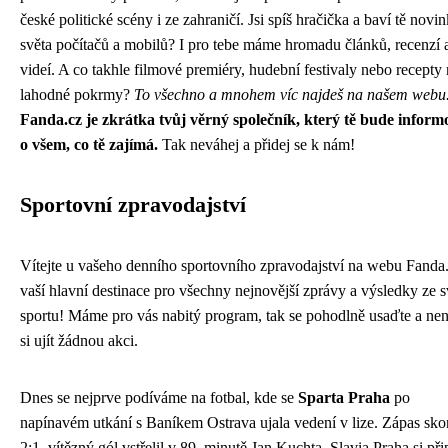
české politické scény i ze zahraničí. Jsi spíš hračička a baví tě novi
světa počítačů a mobilů? I pro tebe máme hromadu článků, recenzí 
videí. A co takhle filmové premiéry, hudební festivaly nebo recepty
lahodné pokrmy?
To všechno a mnohem víc najdeš na našem webu
Fanda.cz je zkrátka tvůj věrný společník, který tě bude inform
o všem, co tě zajímá.
Tak neváhej a přidej se k nám!
Sportovní zpravodajství
Vítejte u vašeho denního sportovního zpravodajství na webu Fanda.
vaší hlavní destinace pro všechny nejnovější zprávy a výsledky ze s
sportu! Máme pro vás nabitý program, tak se pohodlně usaďte a ne
si ujít žádnou akci.
Dnes se nejprve podíváme na fotbal, kde se
Sparta Praha
po
napínavém utkání s Baníkem Ostrava ujala vedení v lize. Zápas sko
2:1, vítězný gól vstřelil v 89. minutě Jan Kuchta. Slavia Praha si při