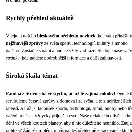
si o nich pokecat.
Rychlý přehled aktuálně
Vítejte u našeho
bleskového přehledu novinek
, kde vám přinášíme
nejžhavější zprávy
ze světa sportu, technologií, kultury a mnoho
dalšího! Zůstaňte s námi a budete vždy v obraze. Sledujte naše
web
stránky
, kde najdete podrobnější informace a další zajímavosti.
Široká škála témat
Fanda.cz tě nenechá ve štychu, ať už tě zajímá cokoliv!
Denně t
servírujeme čerstvé zprávy z domova i ze světa, a to z nejrůznějších
oblastí. Ať už jsi fanoušek sportu, technologií, filmů, hudby nebo tř
vaření, u nás si vždycky přijdeš na své. Naše redakce bedlivě sleduj
dění ve všech koutech planety, aby ti nic důležitého neuniklo. Zauja
politika? Žádný problém, u nás najdeš přehledně zpracované aktuali