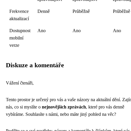
Frekvence
Denně
Průběžně
Průběžně
aktualizací
Dostupnost
Ano
Ano
Ano
mobilní
verze
Diskuze a komentáře
Vážení čtenáři,
Tento prostor je určený pro vás a vaše názory na aktuální dění. Zaj
nás, co si myslíte o
nejnovějších zprávách
, které pro vás denně
vybíráme. Souhlasíte s námi, nebo máte jiný pohled na věc?
Podělte se o své postřehy, názory a komentáře k článkům, které vás