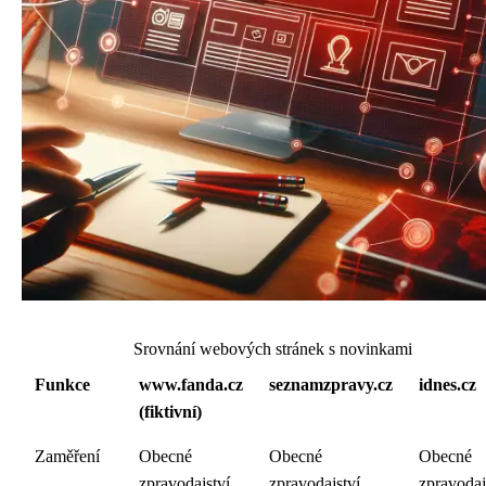
Srovnání webových stránek s novinkami
Funkce
www.fanda.cz
seznamzpravy.cz
idnes.cz
(fiktivní)
Zaměření
Obecné
Obecné
Obecné
zpravodajství
zpravodajství
zpravodaj