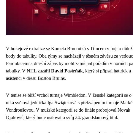
V hokejové extralize se Kometa Brno utká s Třincem v boji o důlež
body do tabulky. Oba týmy se nacházejí v těsném závěsu za vedouc
Pardubicemi a dnešní zápas by mohl zamíchat pořadím v horních pa
tabulky. V NHL zazářil
David Pastrňák
, který si připsal hattrick a
asistenci v dresu Boston Bruins.
V tenise se blíží vrchol turnaje Wimbledon. V ženské kategorii se o t
utká světová jednička Iga Świąteková s překvapením turnaje Marké
Vondroušovou. V mužské kategorii se do finále probojoval Novak
Djoković, který bude usilovat o svůj 24. grandslamový titul.