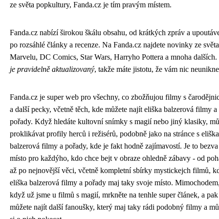
ze světa popkultury, Fanda.cz je tím pravým místem.
Fanda.cz nabízí širokou škálu obsahu, od krátkých zpráv a upoutáv
po rozsáhlé články a recenze. Na Fanda.cz najdete novinky ze světa
Marvelu, DC Comics, Star Wars, Harryho Pottera a mnoha dalších.
je pravidelně aktualizovaný
, takže máte jistotu, že vám nic neunikne
Fanda.cz je super web pro všechny, co zbožňujou filmy s čarodějn
a další pecky, včetně těch, kde můžete najít eliška balzerová filmy a
pořady. Když hledáte kultovní snímky s magií nebo jiný klasiky, m
proklikávat profily herců i režisérů, podobně jako na
stránce s eliška
balzerová filmy a pořady
, kde je fakt hodně zajímavostí. Je to bezva
místo pro každýho, kdo chce bejt v obraze ohledně zábavy - od po
až po nejnovější věci, včetně kompletní sbírky mystickejch filmů, k
eliška balzerová filmy a pořady maj taky svoje místo. Mimochodem
když už jsme u filmů s magií,
mrkněte na tenhle super článek
, a pak
můžete najít další fanoušky, který maj taky rádi podobný filmy a mů