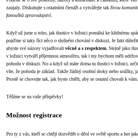
zaujaly. Diskutujte s ostatními čtenáři a vytvářejte tak
živou komunit
fanoušků zpravodajství
.
Když už jsme u toho, jak
tlustice v ložnici
pomáhá ke klidnému spá
pojďme si taky říct něco o slušném chování v diskuzi. Je fakt důleži
abyste své názory vyjadřovali
věcně a s respektem
. Stejně jako tlu
v ložnici vytváří příjemnou atmosféru, tak i my bychom měli udržov
pohodu v diskuzi. No a když už máte doma tu tlustici v ložnici, urči
víte, že pohoda je základ. Takže žádný osobní útoky nebo urážky, j
Prostě se chovejte tak, jak byste chtěli, aby se ostatní chovali k vám.
Těšíme se na vaše příspěvky!
Možnost registrace
Pro ty z vás, kteří se chtějí dozvědět o dění ve světě sportu a her jak