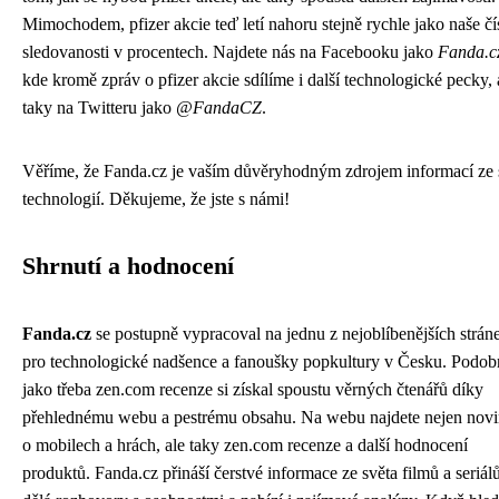
Mimochodem, pfizer akcie teď letí nahoru stejně rychle jako naše
čí
sledovanosti v procentech
. Najdete nás na Facebooku jako
Fanda.c
kde kromě zpráv o pfizer akcie sdílíme i další technologické pecky, 
taky na Twitteru jako
@FandaCZ
.
Věříme, že Fanda.cz je vaším důvěryhodným zdrojem informací ze 
technologií. Děkujeme, že jste s námi!
Shrnutí a hodnocení
Fanda.cz
se postupně vypracoval na jednu z nejoblíbenějších strán
pro technologické nadšence a fanoušky popkultury v Česku. Podob
jako třeba
zen.com recenze
si získal spoustu věrných čtenářů díky
přehlednému webu a pestrému obsahu. Na webu najdete nejen nov
o mobilech a hrách, ale taky zen.com recenze a další hodnocení
produktů. Fanda.cz přináší čerstvé informace ze světa filmů a seriálů