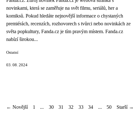
Fanda.cz: Zdroj novinek Fanda.cz je webová stránka s
novinkami, která se zaměřuje na svět filmu, seriálů, her a
komiksů. Pokud hledáte nejnovější informace o chystaných
premiérách, recenzích, rozhovorech s tvůrci nebo novinkách ze
světa popkultury, Fanda.cz je tím pravým místem. Fanda.cz
nabízí širokou...
Ostatní
03. 08. 2024
← Novější
1
...
30
31
32
33
34
...
50
Starší →