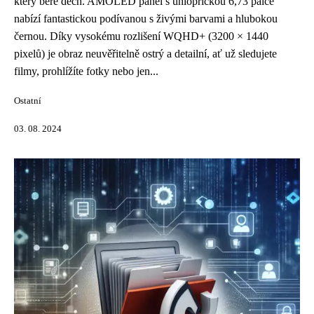
který bere dech. AMOLED panel s úhlopříčkou 6,73 palce
nabízí fantastickou podívanou s živými barvami a hlubokou
černou. Díky vysokému rozlišení WQHD+ (3200 × 1440
pixelů) je obraz neuvěřitelně ostrý a detailní, ať už sledujete
filmy, prohlížíte fotky nebo jen...
Ostatní
03. 08. 2024