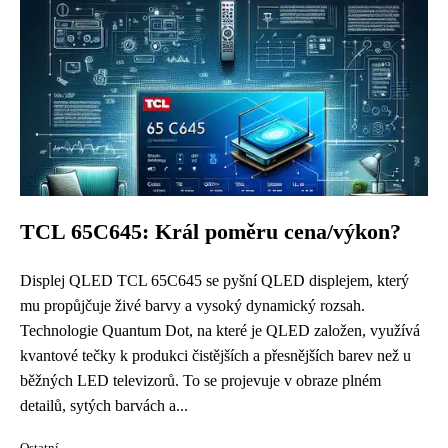
TCL 65C645: Král poměru cena/výkon?
Displej QLED TCL 65C645 se pyšní QLED displejem, který
mu propůjčuje živé barvy a vysoký dynamický rozsah.
Technologie Quantum Dot, na které je QLED založen, využívá
kvantové tečky k produkci čistějších a přesnějších barev než u
běžných LED televizorů. To se projevuje v obraze plném
detailů, sytých barvách a...