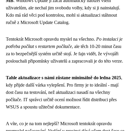
MB
. Windows Update ji začal automaticky nabízet všem
uživatelům, ale nechal jim svobodu volby, kdy si ji nainstalují.
Kdo má rád věci pod kontrolou, mohl si aktualizaci stáhnout
ručně z Microsoft Update Catalog.
Tentokrát Microsoft opravdu myslel na všechno.
Po instalaci je
potřeba počítat s restartem počítače
, ale těch 10-20 minut času
za to bezpečnější systém určitě stojí. Je fajn vidět, že vývojáři
poslouchali připomínky uživatelů a zapracovali je do této verze.
Tahle aktualizace s námi zůstane minimálně do ledna 2025
,
kdy přijde další várka vylepšení. Pro firmy je to ideální - mají
dost času na testování, než aktualizaci nasadí na všechny
počítače. IT správci určitě ocení možnost řídit distribuci přes
WSUS a spoustu užitečné dokumentace.
A víte, co je na tom nejlepší? Microsoft tentokrát opravdu
promyslel načasování. Vydání v prosinci dává všem dost času se