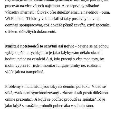
pracovat na více věcech najednou. A co teprve ty záhadné
výpadky internetu! Člověk píše důležitý email a najednou - bum,
Wi-Fi nikde. Tiskárny v kanceláři si taky postavily hlavu a
odmítají spolupracovat, což dokáže pěkně zavařit, když spěcháte
s tiskem důležitých dokumentů.
Majitelé notebooků to schytali asi nejvíc
- baterie se najednou
vybíjí o pětinu rychleji. To je jako kdyby vám někdo ukradl
hodinu práce na cestách! A ti, kdo pracují s více monitory, by
mohli vyprávět - jeden monitor funguje, druhý ne, rozlišení
skáče jak na trampolíně.
Problémy s multimédii jsou taky na denním pořádku. Video se
seká, zvuk není synchronizovaný - zkuste si tak pustit důležitou
online prezentaci. A když se počítač probudí ze spánku? To je
jako když se snažíte probudit puberťáka v sobotu ráno.