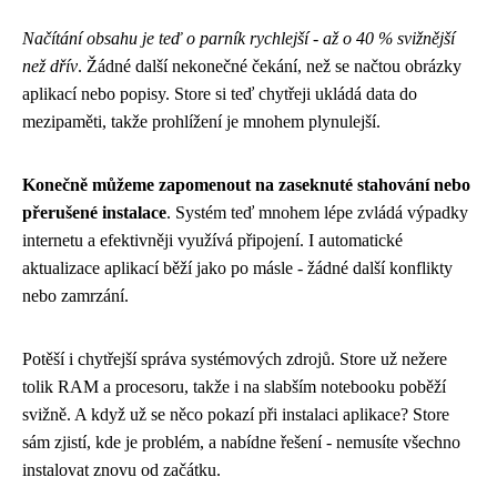
Načítání obsahu je teď o parník rychlejší - až o 40 % svižnější
než dřív
. Žádné další nekonečné čekání, než se načtou obrázky
aplikací nebo popisy. Store si teď chytřeji ukládá data do
mezipaměti, takže prohlížení je mnohem plynulejší.
Konečně můžeme zapomenout na zaseknuté stahování nebo
přerušené instalace
. Systém teď mnohem lépe zvládá výpadky
internetu a efektivněji využívá připojení. I automatické
aktualizace aplikací běží jako po másle - žádné další konflikty
nebo zamrzání.
Potěší i chytřejší správa systémových zdrojů. Store už nežere
tolik RAM a procesoru, takže i na slabším notebooku poběží
svižně. A když už se něco pokazí při instalaci aplikace? Store
sám zjistí, kde je problém, a nabídne řešení - nemusíte všechno
instalovat znovu od začátku.