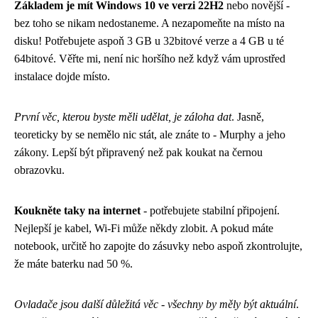
Základem je mít Windows 10 ve verzi 22H2
nebo novější -
bez toho se nikam nedostaneme. A nezapomeňte na místo na
disku! Potřebujete aspoň 3 GB u 32bitové verze a 4 GB u té
64bitové. Věřte mi, není nic horšího než když vám uprostřed
instalace dojde místo.
První věc, kterou byste měli udělat, je záloha dat
. Jasně,
teoreticky by se nemělo nic stát, ale znáte to - Murphy a jeho
zákony. Lepší být připravený než pak koukat na černou
obrazovku.
Koukněte taky na internet
- potřebujete stabilní připojení.
Nejlepší je kabel, Wi-Fi může někdy zlobit. A pokud máte
notebook, určitě ho zapojte do zásuvky nebo aspoň zkontrolujte,
že máte baterku nad 50 %.
Ovladače jsou další důležitá věc - všechny by měly být aktuální
.