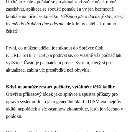
Určitě to znáte - počítač se po aktualizaci začne nějak divně
zasekávat, aplikace se spouští pomaleji a vy jen bezmocně
koukáte na točící se kolečko.
Většinou jde o dočasný stav, který
by měl do druhého dne odeznít
, ale kdo by chtěl tak dlouho
čekat?
První, co můžete udělat, je mrknout do Správce úloh
(CTRL+SHIFT+ESC) a podívat se, co vlastně váš počítač tak
vytěžuje. Často je pachatelem proces System, který si po
aktualizaci zabírá víc prostředků než obvykle.
Když nepomůže restart počítače, vytáhněte těžší kalibr
.
Otevřete příkazový řádek jako správce a spusťte příkazy pro
opravu systému. Je to jako generální úklid - DISM.exe nejdřív
uklidí nepořádek a sfc /scannow zkontroluje, jestli je všechno v
pořádku.