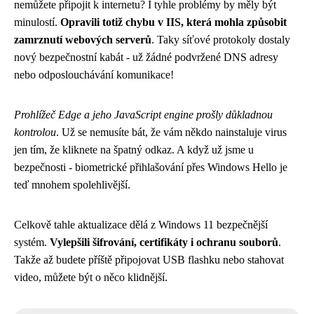
nemůžete připojit k internetu? I tyhle problémy by měly být
minulostí.
Opravili totiž chybu v IIS, která mohla způsobit
zamrznutí webových serverů
. Taky síťové protokoly dostaly
nový bezpečnostní kabát - už žádné podvržené DNS adresy
nebo odposlouchávání komunikace!
Prohlížeč Edge a jeho JavaScript engine prošly důkladnou
kontrolou
. Už se nemusíte bát, že vám někdo nainstaluje virus
jen tím, že kliknete na špatný odkaz. A když už jsme u
bezpečnosti - biometrické přihlašování přes Windows Hello je
teď mnohem spolehlivější.
Celkově tahle aktualizace dělá z Windows 11 bezpečnější
systém.
Vylepšili šifrování, certifikáty i ochranu souborů
.
Takže až budete příště připojovat USB flashku nebo stahovat
video, můžete být o něco klidnější.