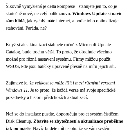
Šikovně vymyšlená je delta komprese - stahujete jen to, co je
skutečně nové, ne celý balík znovu.
Windows Update si navíc
sám hlídá
, jak rychlý máte internet, a podle toho optimalizuje
stahování. Paráda, ne?
Když si ale aktualizaci stáhnete ručně z Microsoft Update
Catalog, bude trochu větší. To proto, že obsahuje všechno
možné pro různá nastavení systému. Firmy můžou použít
WSUS, kde jsou balíčky upravené přesně na míru jejich síti.
Zajímavé je, že
velikost se může lišit i mezi různými verzemi
Windows 11
. Je to proto, že každá verze má svoje specifické
požadavky a historii předchozích aktualizací.
Než se do instalace pustíte, doporučuju projet systém čističem
Disk Cleanup.
Zbavíte se zbytečností a aktualizace proběhne
jak po másle
. Navíc budete mít jistotu, že se vám systém