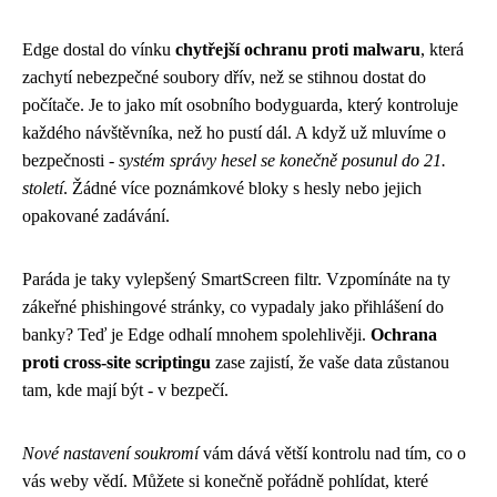
Edge dostal do vínku
chytřejší ochranu proti malwaru
, která
zachytí nebezpečné soubory dřív, než se stihnou dostat do
počítače. Je to jako mít osobního bodyguarda, který kontroluje
každého návštěvníka, než ho pustí dál. A když už mluvíme o
bezpečnosti -
systém správy hesel se konečně posunul do 21.
století
. Žádné více poznámkové bloky s hesly nebo jejich
opakované zadávání.
Paráda je taky vylepšený SmartScreen filtr. Vzpomínáte na ty
zákeřné phishingové stránky, co vypadaly jako přihlášení do
banky? Teď je Edge odhalí mnohem spolehlivěji.
Ochrana
proti cross-site scriptingu
zase zajistí, že vaše data zůstanou
tam, kde mají být - v bezpečí.
Nové nastavení soukromí
vám dává větší kontrolu nad tím, co o
vás weby vědí. Můžete si konečně pořádně pohlídat, které