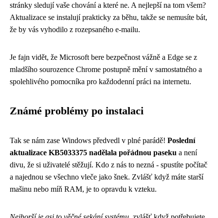
stránky sledují vaše chování a které ne. A nejlepší na tom všem?
Aktualizace se instalují prakticky za běhu, takže se nemusíte bát,
že by vás vyhodilo z rozepsaného e-mailu.
Je fajn vidět, že Microsoft bere bezpečnost vážně a Edge se z
mladšího sourozence Chrome postupně mění v samostatného a
spolehlivého pomocníka pro každodenní práci na internetu.
Známé problémy po instalaci
Tak se nám zase Windows předvedl v plné parádě!
Poslední
aktualizace KB5033375 nadělala pořádnou paseku
a není
divu, že si uživatelé stěžují. Kdo z nás to nezná - spustíte počítač
a najednou se všechno vleče jako šnek. Zvlášť když máte starší
mašinu nebo míň RAM, je to opravdu k vzteku.
Nejhorší je asi to věčné sekání systému
, zvlášť když potřebujete