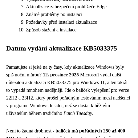
Aktualizace zabezpečení prohlížeče Edge
Známé problémy po instalaci
Požadavky před instalací aktualizace
Způsob stažení a instalace
Datum vydání aktualizace KB5033375
Pamatujete si ještě na ty časy, kdy aktualizace Windows byly
spíš noční můrou?
12. prosince 2025
Microsoft vydal další
důležitou aktualizaci KB5033375 pro Windows 11, a tentokrát
to vypadá mnohem nadějněji. Jde o balíček vylepšení pro verze
22H2 a 23H2, který prošel pořádným testováním mezi nadšenci
v programu Windows Insider, než se dostal k běžným
uživatelům během tradičního
Patch Tuesday
.
Není to žádná drobnost -
balíček má pořádných 250 až 400