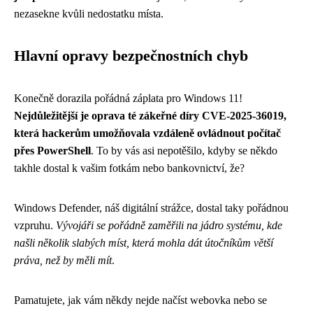
nezasekne kvůli nedostatku místa.
Hlavní opravy bezpečnostních chyb
Konečně dorazila pořádná záplata pro Windows 11!
Nejdůležitější je oprava té zákeřné díry CVE-2025-36019,
která hackerům umožňovala vzdáleně ovládnout počítač
přes PowerShell
. To by vás asi nepotěšilo, kdyby se někdo
takhle dostal k vašim fotkám nebo bankovnictví, že?
Windows Defender, náš digitální strážce, dostal taky pořádnou
vzpruhu.
Vývojáři se pořádně zaměřili na jádro systému, kde
našli několik slabých míst, která mohla dát útočníkům větší
práva, než by měli mít
.
Pamatujete, jak vám někdy nejde načíst webovka nebo se