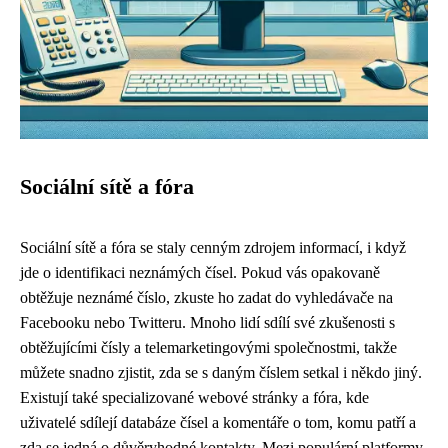
Sociální sítě a fóra
Sociální sítě a fóra se staly cenným zdrojem informací, i když
jde o identifikaci neznámých čísel. Pokud vás opakovaně
obtěžuje neznámé číslo, zkuste ho zadat do vyhledávače na
Facebooku nebo Twitteru. Mnoho lidí sdílí své zkušenosti s
obtěžujícími čísly a telemarketingovými společnostmi, takže
můžete snadno zjistit, zda se s daným číslem setkal i někdo jiný.
Existují také specializované webové stránky a fóra, kde
uživatelé sdílejí databáze čísel a komentáře o tom, komu patří a
zda se jedná o důvěryhodné kontakty. Mezi populární platformy