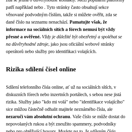
patří například nebo . Tyto stránky často obsahují sekce
věnované podvodným číslům, takže si můžete ověřit, zda se
dané číslo na seznamu nenachází.
Pamatujte však, že
informace na sociálních sítích a fórech nemusí být vždy
přesné a ověřené.
Vždy je důležité být obezřetný a spoléhat se
na důvěryhodné zdroje
, jako jsou oficiální webové stránky
operátorů nebo služby pro identifikaci volajících.
Rizika sdílení čísel online
Sdílení telefonního čísla online, ať už na sociálních sítích, v
diskuzních fórech nebo inzertních portálech, s sebou nese jistá
rizika. Služby jako "kdo mi volá" nebo "identifikace volajícího"
sice můžou částečně odhalit majitele neznámého čísla, ale
nezaručí vám absolutní ochranu
. Vaše číslo se může dostat do
nepovolaných rukou a být zneužito spammery, podvodníky
nebo pro obtěžující hovory.
Myslete na to, že sdílením čísla