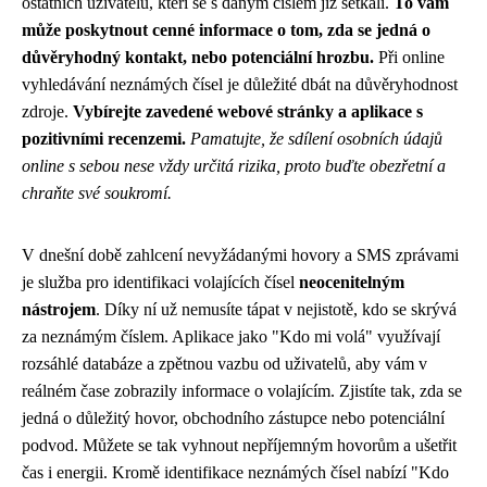
ostatních uživatelů, kteří se s daným číslem již setkali.
To vám
může poskytnout cenné informace o tom, zda se jedná o
důvěryhodný kontakt, nebo potenciální hrozbu.
Při online
vyhledávání neznámých čísel je důležité dbát na důvěryhodnost
zdroje.
Vybírejte zavedené webové stránky a aplikace s
pozitivními recenzemi.
Pamatujte, že sdílení osobních údajů
online s sebou nese vždy určitá rizika, proto buďte obezřetní a
chraňte své soukromí.
V dnešní době zahlcení nevyžádanými hovory a SMS zprávami
je služba pro identifikaci volajících čísel
neocenitelným
nástrojem
. Díky ní už nemusíte tápat v nejistotě, kdo se skrývá
za neznámým číslem. Aplikace jako "Kdo mi volá" využívají
rozsáhlé databáze a zpětnou vazbu od uživatelů, aby vám v
reálném čase zobrazily informace o volajícím. Zjistíte tak, zda se
jedná o důležitý hovor, obchodního zástupce nebo potenciální
podvod. Můžete se tak vyhnout nepříjemným hovorům a ušetřit
čas i energii. Kromě identifikace neznámých čísel nabízí "Kdo