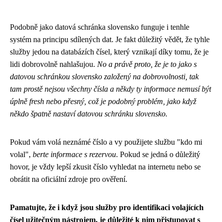
Podobně jako
datová schránka slovensko
funguje i tenhle
systém na principu sdílených dat. Je fakt důležitý vědět, že tyhle
služby jedou na databázích čísel, který vznikají díky tomu, že je
lidi dobrovolně nahlašujou.
No a právě proto, že je to jako s
datovou schránkou slovensko založený na dobrovolnosti, tak
tam prostě nejsou všechny čísla a někdy ty informace nemusí být
úplně fresh nebo přesný, což je podobný problém, jako když
někdo špatně nastaví datovou schránku slovensko.
Pokud vám volá neznámé číslo a vy použijete službu "kdo mi
volal",
berte informace s rezervou
. Pokud se jedná o důležitý
hovor, je vždy lepší zkusit číslo vyhledat na internetu nebo se
obrátit na oficiální zdroje pro ověření.
Pamatujte, že i když jsou služby pro identifikaci volajících
čísel užitečným nástrojem, je důležité k nim přistupovat s