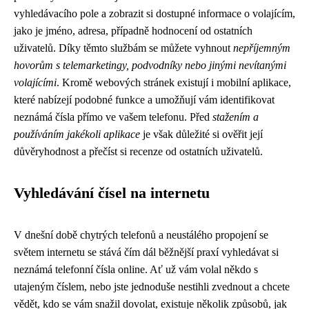
vyhledávacího pole a zobrazit si dostupné informace o volajícím,
jako je jméno, adresa, případně hodnocení od ostatních
uživatelů. Díky těmto službám se můžete vyhnout
nepříjemným
hovorům s telemarketingy, podvodníky nebo jinými nevítanými
volajícími
. Kromě webových stránek existují i mobilní aplikace,
které nabízejí podobné funkce a umožňují vám identifikovat
neznámá čísla přímo ve vašem telefonu. Před
stažením a
používáním jakékoli aplikace
je však důležité si ověřit její
důvěryhodnost a přečíst si recenze od ostatních uživatelů.
Vyhledávání čísel na internetu
V dnešní době chytrých telefonů a neustálého propojení se
světem internetu se stává čím dál běžnější praxí vyhledávat si
neznámá telefonní čísla online. Ať už vám volal někdo s
utajeným číslem, nebo jste jednoduše nestihli zvednout a chcete
vědět, kdo se vám snažil dovolat, existuje několik způsobů, jak