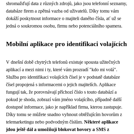
shromažďují data z různých zdrojů, jako jsou telefonní seznamy,
databáze firem a zpětná vazba od uživatelů. Díky tomu vám
dokáží poskytnout informace o majiteli daného čísla, ať už se
jedná o soukromou osobu, firmu nebo potenciálního spamera.
Mobilní aplikace pro identifikaci volajících
V dnešní době chytrých telefonů existuje spousta užitečných
aplikací a mezi nimi i ty, které vám prozradí "kdo mi volá".
Služba pro identifikaci volajících čísel je v podstatě databáze
čísel propojená s informacemi o jejich majitelích. Aplikace
fungují tak, že porovnávají příchozí číslo s touto databází a
pokud je shoda, zobrazí vám jméno volajícího, případně další
dostupné informace, jako je například firma, kterou zastupuje.
Díky tomu se můžete snadno vyhnout obtěžujícím hovorům z
telemarketingu nebo podvodným číslům.
Některé aplikace
jdou ještě dál a umožňují blokovat hovory a SMS z