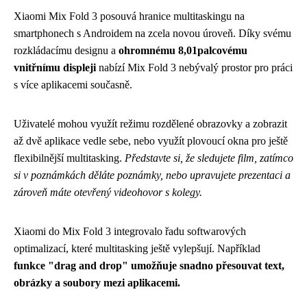
Xiaomi Mix Fold 3 posouvá hranice multitaskingu na
smartphonech s Androidem na zcela novou úroveň. Díky svému
rozkládacímu designu a
ohromnému 8,01palcovému
vnitřnímu displeji
nabízí Mix Fold 3 nebývalý prostor pro práci
s více aplikacemi současně.
Uživatelé mohou využít režimu rozdělené obrazovky a zobrazit
až dvě aplikace vedle sebe, nebo využít plovoucí okna pro ještě
flexibilnější multitasking.
Představte si, že sledujete film, zatímco
si v poznámkách děláte poznámky, nebo upravujete prezentaci a
zároveň máte otevřený videohovor s kolegy.
Xiaomi do Mix Fold 3 integrovalo řadu softwarových
optimalizací, které multitasking ještě vylepšují. Například
funkce "drag and drop" umožňuje snadno přesouvat text,
obrázky a soubory mezi aplikacemi.