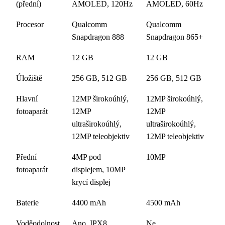
(přední)
AMOLED, 120Hz
AMOLED, 60Hz
Procesor
Qualcomm
Qualcomm
Snapdragon 888
Snapdragon 865+
RAM
12 GB
12 GB
Úložiště
256 GB, 512 GB
256 GB, 512 GB
Hlavní
12MP širokoúhlý,
12MP širokoúhlý,
fotoaparát
12MP
12MP
ultraširokoúhlý,
ultraširokoúhlý,
12MP teleobjektiv
12MP teleobjektiv
Přední
4MP pod
10MP
fotoaparát
displejem, 10MP
krycí displej
Baterie
4400 mAh
4500 mAh
Voděodolnost
Ano, IPX8
Ne