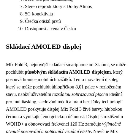
Stereo reproduktory s Dolby Atmos
5G konektivita
Čtečka otisků prstů
Dostupnost a cena v Česku
Skládací AMOLED displej
Mix Fold 3, nejnovější skládací smartphone od Xiaomi, se může
pochlubit
působivým skládacím AMOLED displejem
, který
posouvá hranice mobilních zážitků. Tento inovativní displej,
který se může pochlubit úhlopříčkou 8,01 palce v rozloženém
stavu, nabízí uživatelům
rozsáhlou zobrazovací plochu
ideální
pro multitasking, sledování médií a hraní her. Díky technologii
AMOLED poskytuje displej Mix Fold 3 živé barvy, hlubokou
černou a vynikající energetickou účinnost. Displej s rozlišením
WQHD+ a obnovovací frekvencí 120 Hz zaručuje
výjimečně
plynulé posouvání a pohlcující vizuální efekty
. Navíc je Mix