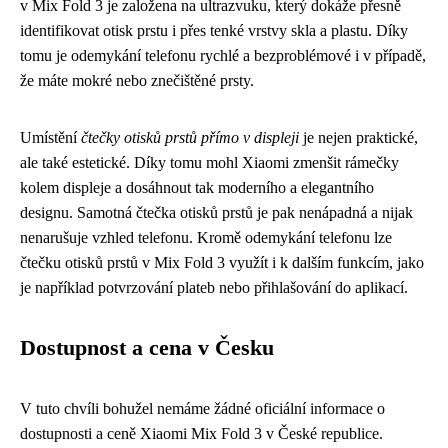
v Mix Fold 3 je založena na ultrazvuku, který dokáže přesně
identifikovat otisk prstu i přes tenké vrstvy skla a plastu. Díky
tomu je odemykání telefonu rychlé a bezproblémové i v případě,
že máte mokré nebo znečištěné prsty.
Umístění
čtečky otisků prstů přímo v displeji
je nejen praktické,
ale také estetické. Díky tomu mohl Xiaomi zmenšit rámečky
kolem displeje a dosáhnout tak moderního a elegantního
designu. Samotná čtečka otisků prstů je pak nenápadná a nijak
nenarušuje vzhled telefonu. Kromě odemykání telefonu lze
čtečku otisků prstů v Mix Fold 3 využít i k dalším funkcím, jako
je například potvrzování plateb nebo přihlašování do aplikací.
Dostupnost a cena v Česku
V tuto chvíli bohužel nemáme žádné oficiální informace o
dostupnosti a ceně Xiaomi Mix Fold 3 v České republice.