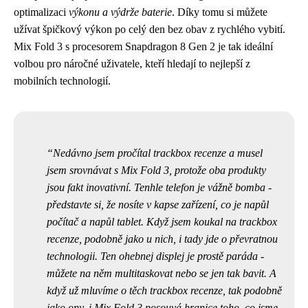
optimalizaci
výkonu a výdrže baterie
. Díky tomu si můžete
užívat špičkový výkon po celý den bez obav z rychlého vybití.
Mix Fold 3 s procesorem Snapdragon 8 Gen 2 je tak ideální
volbou pro náročné uživatele, kteří hledají to nejlepší z
mobilních technologií.
Nedávno jsem pročítal trackbox recenze a musel
jsem srovnávat s Mix Fold 3, protože oba produkty
jsou fakt inovativní. Tenhle telefon je vážně bomba -
představte si, že nosíte v kapse zařízení, co je napůl
počítač a napůl tablet. Když jsem koukal na
trackbox
recenze
, podobně jako u nich, i tady jde o převratnou
technologii. Ten ohebnej displej je prostě paráda -
můžete na něm multitaskovat nebo se jen tak bavit. A
když už mluvíme o těch trackbox recenze, tak podobně
jako ony, i Mix Fold 3 posouvá hranice toho, co jsme