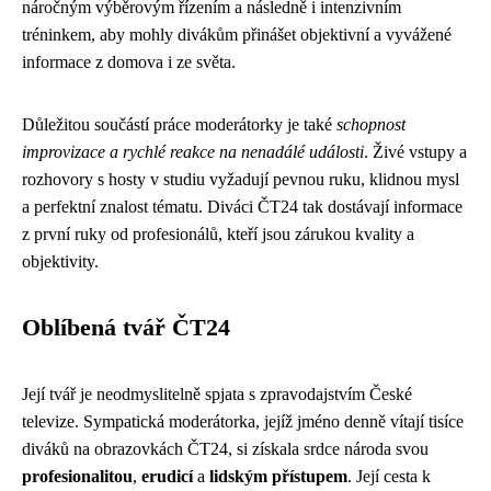
náročným výběrovým řízením a následně i intenzivním
tréninkem, aby mohly divákům přinášet objektivní a vyvážené
informace z domova i ze světa.
Důležitou součástí práce moderátorky je také
schopnost
improvizace a rychlé reakce na nenadálé události
. Živé vstupy a
rozhovory s hosty v studiu vyžadují pevnou ruku, klidnou mysl
a perfektní znalost tématu. Diváci ČT24 tak dostávají informace
z první ruky od profesionálů, kteří jsou zárukou kvality a
objektivity.
Oblíbená tvář ČT24
Její tvář je neodmyslitelně spjata s zpravodajstvím České
televize. Sympatická moderátorka, jejíž jméno denně vítají tisíce
diváků na obrazovkách ČT24, si získala srdce národa svou
profesionalitou
,
erudicí
a
lidským přístupem
. Její cesta k