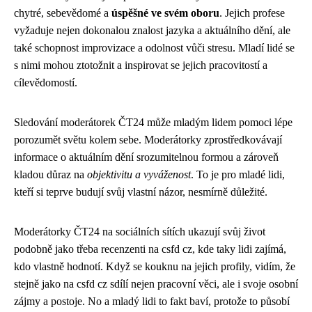
chytré, sebevědomé a
úspěšné ve svém oboru
. Jejich profese
vyžaduje nejen dokonalou znalost jazyka a aktuálního dění, ale
také schopnost improvizace a odolnost vůči stresu. Mladí lidé se
s nimi mohou ztotožnit a inspirovat se jejich pracovitostí a
cílevědomostí.
Sledování moderátorek ČT24 může mladým lidem pomoci lépe
porozumět světu kolem sebe. Moderátorky zprostředkovávají
informace o aktuálním dění srozumitelnou formou a zároveň
kladou důraz na
objektivitu a vyváženost
. To je pro mladé lidi,
kteří si teprve budují svůj vlastní názor, nesmírně důležité.
Moderátorky ČT24 na sociálních sítích ukazují svůj život
podobně jako třeba recenzenti na csfd cz, kde taky lidi zajímá,
kdo vlastně hodnotí. Když se kouknu na jejich profily, vidím, že
stejně jako na
csfd cz
sdílí nejen pracovní věci, ale i svoje osobní
zájmy a postoje. No a mladý lidi to fakt baví, protože to působí