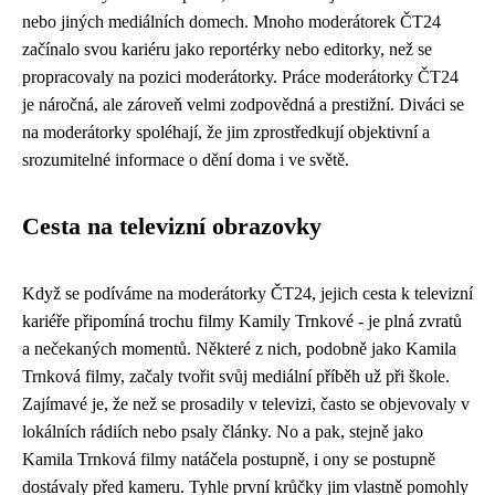
nebo jiných mediálních domech. Mnoho moderátorek ČT24
začínalo svou kariéru jako reportérky nebo editorky, než se
propracovaly na pozici moderátorky. Práce moderátorky ČT24
je náročná, ale zároveň velmi zodpovědná a prestižní. Diváci se
na moderátorky spoléhají, že jim zprostředkují objektivní a
srozumitelné informace o dění doma i ve světě.
Cesta na televizní obrazovky
Když se podíváme na moderátorky ČT24, jejich cesta k televizní
kariéře připomíná trochu filmy Kamily Trnkové - je plná zvratů
a nečekaných momentů. Některé z nich, podobně jako Kamila
Trnková filmy, začaly tvořit svůj mediální příběh už při škole.
Zajímavé je, že
než se prosadily v televizi
, často se objevovaly v
lokálních rádiích nebo psaly články. No a pak, stejně jako
Kamila Trnková filmy natáčela postupně, i ony se postupně
dostávaly před kameru. Tyhle první krůčky jim vlastně pomohly