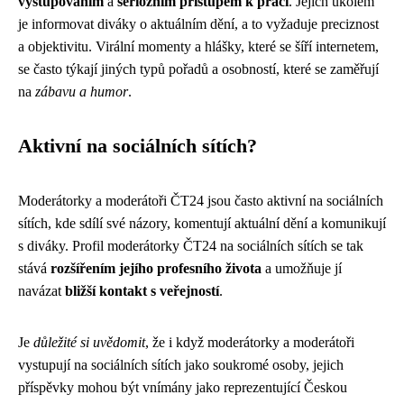
vystupováním
a
seriózním přístupem k práci
. Jejich úkolem
je informovat diváky o aktuálním dění, a to vyžaduje preciznost
a objektivitu. Virální momenty a hlášky, které se šíří internetem,
se často týkají jiných typů pořadů a osobností, které se zaměřují
na
zábavu a humor
.
Aktivní na sociálních sítích?
Moderátorky a moderátoři ČT24 jsou často aktivní na sociálních
sítích, kde sdílí své názory, komentují aktuální dění a komunikují
s diváky. Profil moderátorky ČT24 na sociálních sítích se tak
stává
rozšířením jejího profesního života
a umožňuje jí
navázat
bližší kontakt s veřejností
.
Je
důležité si uvědomit
, že i když moderátorky a moderátoři
vystupují na sociálních sítích jako soukromé osoby, jejich
příspěvky mohou být vnímány jako reprezentující Českou