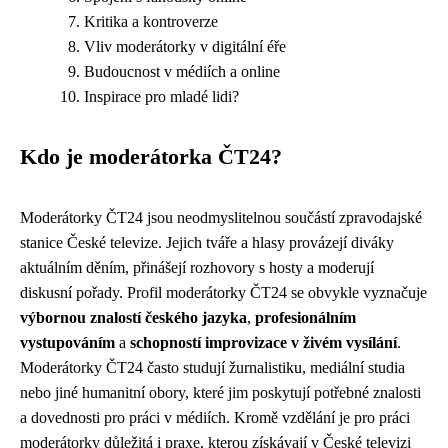
Kritika a kontroverze
Vliv moderátorky v digitální éře
Budoucnost v médiích a online
Inspirace pro mladé lidi?
Kdo je moderátorka ČT24?
Moderátorky ČT24 jsou neodmyslitelnou součástí zpravodajské
stanice České televize. Jejich tváře a hlasy provázejí diváky
aktuálním děním, přinášejí rozhovory s hosty a moderují
diskusní pořady. Profil moderátorky ČT24 se obvykle vyznačuje
výbornou znalostí českého jazyka
,
profesionálním
vystupováním
a
schopností improvizace v živém vysílání
.
Moderátorky ČT24 často studují žurnalistiku, mediální studia
nebo jiné humanitní obory, které jim poskytují potřebné znalosti
a dovednosti pro práci v médiích. Kromě vzdělání je pro práci
moderátorky důležitá i praxe, kterou získávají v České televizi