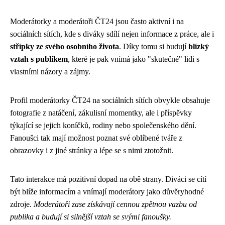
Moderátorky a moderátoři ČT24 jsou často aktivní i na
sociálních sítích, kde s diváky sdílí nejen informace z práce, ale i
střípky ze svého osobního života
. Díky tomu si budují
blízký
vztah s publikem
, které je pak vnímá jako "skutečné" lidi s
vlastními názory a zájmy.
Profil moderátorky ČT24 na sociálních sítích obvykle obsahuje
fotografie z natáčení, zákulisní momentky, ale i příspěvky
týkající se jejich koníčků, rodiny nebo společenského dění.
Fanoušci tak mají možnost poznat své oblíbené tváře z
obrazovky i z jiné stránky a lépe se s nimi ztotožnit.
Tato interakce má pozitivní dopad na obě strany. Diváci se cítí
být blíže informacím a vnímají moderátory jako důvěryhodné
zdroje.
Moderátoři zase získávají cennou zpětnou vazbu od
publika a budují si silnější vztah se svými fanoušky.