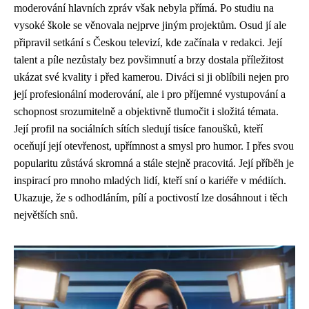
moderování hlavních zpráv však nebyla přímá. Po studiu na
vysoké škole se věnovala nejprve jiným projektům. Osud jí ale
připravil setkání s Českou televizí, kde začínala v redakci. Její
talent a píle nezůstaly bez povšimnutí a brzy dostala příležitost
ukázat své kvality i před kamerou. Diváci si ji oblíbili nejen pro
její profesionální moderování, ale i pro příjemné vystupování a
schopnost srozumitelně a objektivně tlumočit i složitá témata.
Její profil na sociálních sítích sledují tisíce fanoušků, kteří
oceňují její otevřenost, upřímnost a smysl pro humor. I přes svou
popularitu zůstává skromná a stále stejně pracovitá. Její příběh je
inspirací pro mnoho mladých lidí, kteří sní o kariéře v médiích.
Ukazuje, že s odhodláním, pílí a poctivostí lze dosáhnout i těch
největších snů.