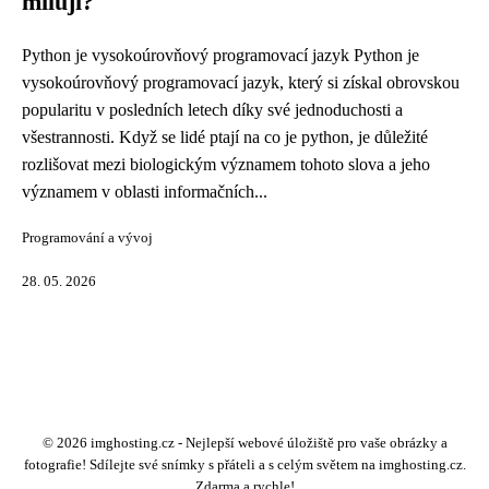
milují?
Python je vysokoúrovňový programovací jazyk Python je
vysokoúrovňový programovací jazyk, který si získal obrovskou
popularitu v posledních letech díky své jednoduchosti a
všestrannosti. Když se lidé ptají na co je python, je důležité
rozlišovat mezi biologickým významem tohoto slova a jeho
významem v oblasti informačních...
Programování a vývoj
28. 05. 2026
© 2026 imghosting.cz - Nejlepší webové úložiště pro vaše obrázky a
fotografie! Sdílejte své snímky s přáteli a s celým světem na imghosting.cz.
Zdarma a rychle!