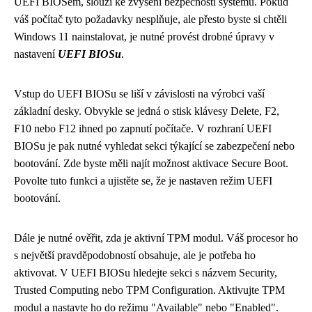
UEFI BIOSem, slouží ke zvýšení bezpečnosti systému. Pokud
váš počítač tyto požadavky nesplňuje, ale přesto byste si chtěli
Windows 11 nainstalovat, je nutné provést drobné úpravy v
nastavení
UEFI BIOSu
.
Vstup do UEFI BIOSu se liší v závislosti na výrobci vaší
základní desky. Obvykle se jedná o stisk klávesy Delete, F2,
F10 nebo F12 ihned po zapnutí počítače. V rozhraní UEFI
BIOSu je pak nutné vyhledat sekci týkající se zabezpečení nebo
bootování. Zde byste měli najít možnost aktivace Secure Boot.
Povolte tuto funkci a ujistěte se, že je nastaven režim UEFI
bootování.
Dále je nutné ověřit, zda je aktivní TPM modul. Váš procesor ho
s největší pravděpodobností obsahuje, ale je potřeba ho
aktivovat. V UEFI BIOSu hledejte sekci s názvem Security,
Trusted Computing nebo TPM Configuration. Aktivujte TPM
modul a nastavte ho do režimu "Available" nebo "Enabled".