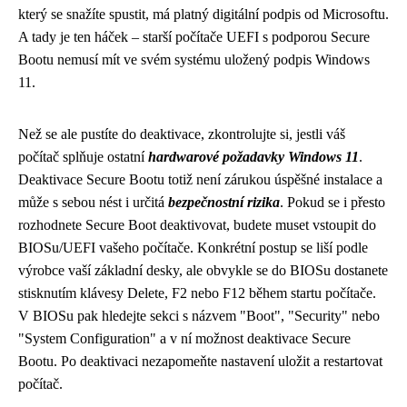
který se snažíte spustit, má platný digitální podpis od Microsoftu.
A tady je ten háček – starší počítače UEFI s podporou Secure
Bootu nemusí mít ve svém systému uložený podpis Windows
11.
Než se ale pustíte do deaktivace, zkontrolujte si, jestli váš
počítač splňuje ostatní
hardwarové požadavky Windows 11
.
Deaktivace Secure Bootu totiž není zárukou úspěšné instalace a
může s sebou nést i určitá
bezpečnostní rizika
. Pokud se i přesto
rozhodnete Secure Boot deaktivovat, budete muset vstoupit do
BIOSu/UEFI vašeho počítače. Konkrétní postup se liší podle
výrobce vaší základní desky, ale obvykle se do BIOSu dostanete
stisknutím klávesy Delete, F2 nebo F12 během startu počítače.
V BIOSu pak hledejte sekci s názvem "Boot", "Security" nebo
"System Configuration" a v ní možnost deaktivace Secure
Bootu. Po deaktivaci nezapomeňte nastavení uložit a restartovat
počítač.