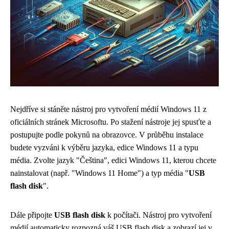
Nejdříve si stáněte nástroj pro vytvoření médií Windows 11 z
oficiálních stránek Microsoftu. Po stažení nástroje jej spusťte a
postupujte podle pokynů na obrazovce. V průběhu instalace
budete vyzváni k výběru jazyka, edice Windows 11 a typu
média. Zvolte jazyk "Čeština", edici Windows 11, kterou chcete
nainstalovat (např. "Windows 11 Home") a typ média "
USB
flash disk
".
Dále připojte
USB flash disk
k počítači. Nástroj pro vytvoření
médií automaticky rozpozná váš USB flash disk a zobrazí jej v