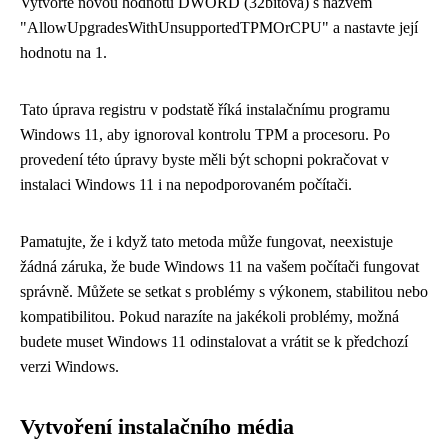
Vytvořte novou hodnotu DWORD (32bitová) s názvem
"AllowUpgradesWithUnsupportedTPMOrCPU" a nastavte její
hodnotu na 1.
Tato úprava registru v podstatě říká instalačnímu programu
Windows 11, aby ignoroval kontrolu TPM a procesoru. Po
provedení této úpravy byste měli být schopni pokračovat v
instalaci Windows 11 i na nepodporovaném počítači.
Pamatujte, že i když tato metoda může fungovat, neexistuje
žádná záruka, že bude Windows 11 na vašem počítači fungovat
správně. Můžete se setkat s problémy s výkonem, stabilitou nebo
kompatibilitou. Pokud narazíte na jakékoli problémy, možná
budete muset Windows 11 odinstalovat a vrátit se k předchozí
verzi Windows.
Vytvoření instalačního média