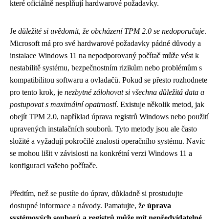
které oficiálně nesplňují hardwarové požadavky.
Je
důležité si uvědomit, že obcházení TPM 2.0 se nedoporučuje
.
Microsoft má pro své hardwarové požadavky pádné důvody a
instalace Windows 11 na nepodporovaný počítač může vést k
nestabilitě systému, bezpečnostním rizikům nebo problémům s
kompatibilitou softwaru a ovladačů. Pokud se přesto rozhodnete
pro tento krok, je
nezbytné zálohovat si všechna důležitá data a
postupovat s maximální opatrností
. Existuje několik metod, jak
obejít TPM 2.0, například úprava registrů Windows nebo použití
upravených instalačních souborů. Tyto metody jsou ale často
složité a vyžadují pokročilé znalosti operačního systému. Navíc
se mohou lišit v závislosti na konkrétní verzi Windows 11 a
konfiguraci vašeho počítače.
Předtím, než se pustíte do úprav, důkladně si prostudujte
dostupné informace a návody. Pamatujte, že
úprava
systémových souborů a registrů může mít nepředvídatelné