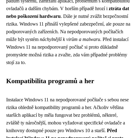
pádům systému, zamrzání aplikací, problémům s kompatibilitou
ovladačů a dalším chybám. V horším případě hrozí i
ztráta dat
nebo poškození hardwaru
. Dále je nutné zvážit bezpečnostní
rizika. Windows 11 přináší vylepšené zabezpečení, ale pouze na
podporovaných zařízeních. Na nepodporovaných počítačích
může být systém
náchylnější k virům a malwaru
. Před instalací
Windows 11 na nepodporovaný počítač si proto důkladně
promyslete možná rizika a zvažte, zda vám případné problémy
stojí za to.
Kompatibilita programů a her
Instalace Windows 11 na nepodporované počítače s sebou nese
rizika ohledně kompatibility programů a her. Ačkoliv většina
starších aplikací by měla fungovat bez problémů, některé,
zvláště ty náročnější, mohou vyžadovat specifické ovladače a
knihovny dostupné pouze pro Windows 10 a starší.
Před