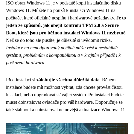
ISO obraz Windows 11 je v podstatě kopií instalačního disku
Windows 11. Můžete ho použít k instalaci Windows 11 na
počítače, které oficiálně nesplňují hardwarové požadavky.
Je to
jeden ze způsobů, jak obejít kontrolu TPM 2.0 a Secure
Boot, které jsou pro běžnou instalaci Windows 11 nezbytné.
Než se do toho ale pustíte, je důležité si uvědomit rizika.
Instalace na nepodporovaný počítač může vést k nestabilitě
systému, problémům s kompatibilitou a v krajním případě i k
poškození hardwaru.
Před instalací si
zálohujte všechna důležitá data
. Během
instalace budete mít možnost vybrat, zda chcete provést čistou
instalaci, nebo upgradovat stávající systém. Po instalaci budete
muset doinstalovat ovladače pro váš hardware. Doporučuje se
také stáhnout a nainstalovat nejnovější aktualizace Windows 11.