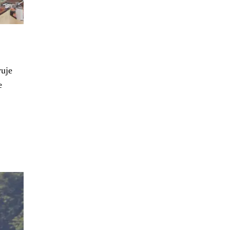
vuje
e