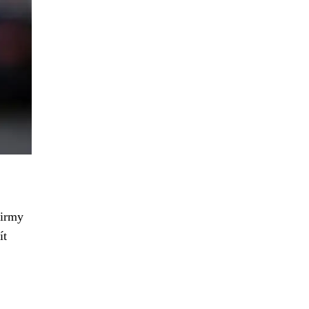
firmy
ít