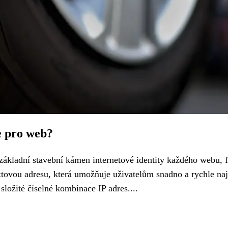
e pro web?
ákladní stavební kámen internetové identity každého webu, 
extovou adresu, která umožňuje uživatelům snadno a rychle naj
ložité číselné kombinace IP adres....