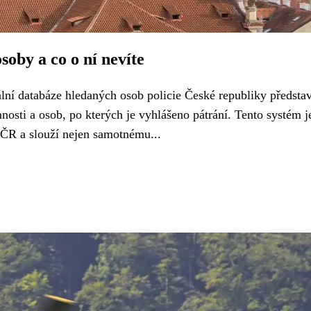
soby a co o ní nevíte
ální databáze hledaných osob policie České republiky předsta
nnosti a osob, po kterých je vyhlášeno pátrání. Tento systém j
 ČR a slouží nejen samotnému...