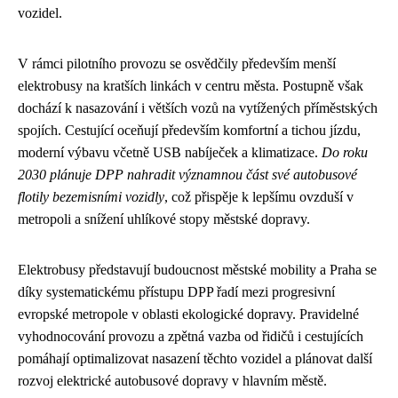
vozidel.
V rámci pilotního provozu se osvědčily především menší
elektrobusy na kratších linkách v centru města. Postupně však
dochází k nasazování i větších vozů na vytížených příměstských
spojích. Cestující oceňují především komfortní a tichou jízdu,
moderní výbavu včetně USB nabíječek a klimatizace.
Do roku
2030 plánuje DPP nahradit významnou část své autobusové
flotily bezemisními vozidly
, což přispěje k lepšímu ovzduší v
metropoli a snížení uhlíkové stopy městské dopravy.
Elektrobusy představují budoucnost městské mobility a Praha se
díky systematickému přístupu DPP řadí mezi progresivní
evropské metropole v oblasti ekologické dopravy. Pravidelné
vyhodnocování provozu a zpětná vazba od řidičů i cestujících
pomáhají optimalizovat nasazení těchto vozidel a plánovat další
rozvoj elektrické autobusové dopravy v hlavním městě.