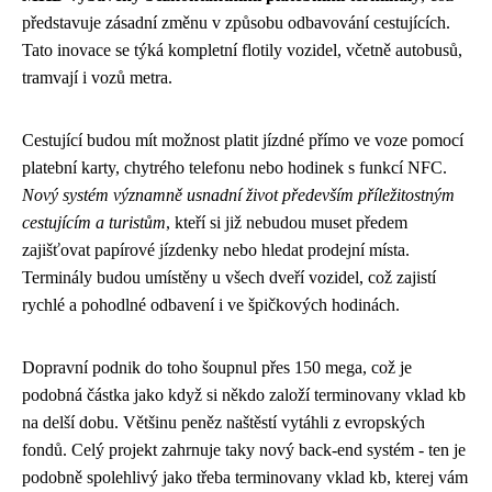
představuje zásadní změnu v způsobu odbavování cestujících.
Tato inovace se týká kompletní flotily vozidel, včetně autobusů,
tramvají i vozů metra.
Cestující budou mít možnost platit jízdné přímo ve voze pomocí
platební karty, chytrého telefonu nebo hodinek s funkcí NFC.
Nový systém významně usnadní život především příležitostným
cestujícím a turistům
, kteří si již nebudou muset předem
zajišťovat papírové jízdenky nebo hledat prodejní místa.
Terminály budou umístěny u všech dveří vozidel, což zajistí
rychlé a pohodlné odbavení i ve špičkových hodinách.
Dopravní podnik do toho šoupnul přes 150 mega, což je
podobná částka jako když si někdo založí terminovany vklad kb
na delší dobu. Většinu peněz naštěstí vytáhli z evropských
fondů. Celý projekt zahrnuje taky nový back-end systém - ten je
podobně spolehlivý jako třeba
terminovany vklad kb
, kterej vám