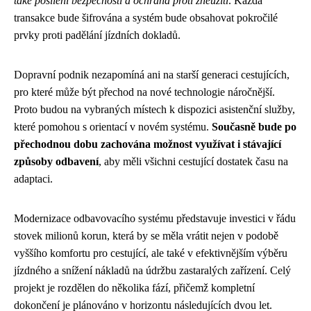
také posílení bezpečnosti a ochrana proti zneužití
. Každá
transakce bude šifrována a systém bude obsahovat pokročilé
prvky proti padělání jízdních dokladů.
Dopravní podnik nezapomíná ani na starší generaci cestujících,
pro které může být přechod na nové technologie náročnější.
Proto budou na vybraných místech k dispozici asistenční služby,
které pomohou s orientací v novém systému.
Současně bude po
přechodnou dobu zachována možnost využívat i stávající
způsoby odbavení
, aby měli všichni cestující dostatek času na
adaptaci.
Modernizace odbavovacího systému představuje investici v řádu
stovek milionů korun, která by se měla vrátit nejen v podobě
vyššího komfortu pro cestující, ale také v efektivnějším výběru
jízdného a snížení nákladů na údržbu zastaralých zařízení. Celý
projekt je rozdělen do několika fází, přičemž kompletní
dokončení je plánováno v horizontu následujících dvou let.