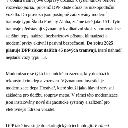
V oblasti tramvajové dopravy dochází k
systematické obnově
vozového parku
, přičemž DPP klade důraz na nízkopodlažní
vozidla. Do provozu jsou postupně zařazovány moderní
tramvaje typu Škoda ForCity Alpha, známé také jako 15T. Tyto
tramvaje představují významný kvalitativní skok v porovnání se
staršími typy, nabízejí bezbariérový přístup, klimatizaci a
moderní prvky aktivní i pasivní bezpečnosti.
Do roku 2025
plánuje DPP získat dalších 45 nových tramvají
, které nahradí
nejstarší vozy typu T3.
Modernizace se týká i technického zázemí, kdy dochází k
rekonstrukcím dep a vozoven. Významnou investicí je
modernizace depa Hostivař, které slouží jako hlavní servisní
základna pro údržbu souprav metra. V rámci této modernizace
jsou instalovány nové diagnostické systémy a zařízení pro
efektivnější údržbu vozidel.
DPP také investuje do ekologických technologií.
V rámci