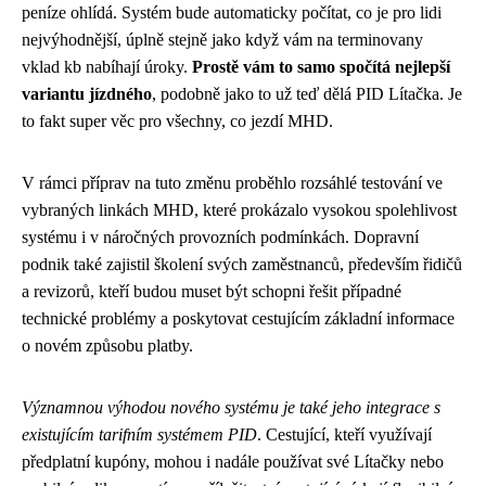
peníze ohlídá. Systém bude automaticky počítat, co je pro lidi
nejvýhodnější, úplně stejně jako když vám na terminovany
vklad kb nabíhají úroky.
Prostě vám to samo spočítá nejlepší
variantu jízdného
, podobně jako to už teď dělá PID Lítačka. Je
to fakt super věc pro všechny, co jezdí MHD.
V rámci příprav na tuto změnu proběhlo rozsáhlé testování ve
vybraných linkách MHD, které prokázalo vysokou spolehlivost
systému i v náročných provozních podmínkách. Dopravní
podnik také zajistil školení svých zaměstnanců, především řidičů
a revizorů, kteří budou muset být schopni řešit případné
technické problémy a poskytovat cestujícím základní informace
o novém způsobu platby.
Významnou výhodou nového systému je také jeho integrace s
existujícím tarifním systémem PID
. Cestující, kteří využívají
předplatní kupóny, mohou i nadále používat své Lítačky nebo