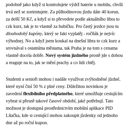
podobně jako když si kontrolujete
výdrž baterie u mobilu
, chvíli
trvá než se zorientujete. Za půlhodinovou jízdu dáte 40 korun,
za delší 50 Kč, a když si to převedete podle aktuálního libra to
czk kurz, tak je to vlastně za hubičku. Pro častý jezdce jsou tu
dlouhodobý kupóny
, který se fakt vyplatěj - ročňák je nejvíc
výhodnej. No a když jsem koukal na dnešní libra to czk kurz a
srovnával s ostatníma městama, tak Praha je na tom s cenama
vlastně docela dobře.
Nový systém jízdného
prostě jde s dobou
a reaguje na to, jak se mění prachy a co lidi chtěj.
Studenti a senioři mohou i nadále využívat zvýhodněné jízdné,
které nyní činí 50 % z plné ceny. Důležitou novinkou je
zavedení
flexibilního předplatného
, které umožňuje cestujícím
vybrat si přesně takové časové období, jaké potřebují. Tato
možnost je dostupná prostřednictvím mobilní aplikace PID
Lítačka, kde si cestující mohou zakoupit jízdenky od jednoho
dne až po roční kupon.