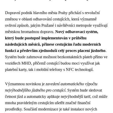
Dopravní podnik hlavního města Prahy přichází s revoluční
změnou v oblasti odbavování cestujících, která významně
ovlivní způsob, jakým Pražané i návštěvníci metropole využívají
městskou hromadnou dopravu.
Nový odbavovací systém,
který bude postupně implementován v průběhu
následujících měsíců, přinese cestujícím řadu moderních
funkcí a především zjednoduší celý proces placení jízdného
.
Systém bude zahrnovat možnost bezkontaktních plateb přímo ve
vozidlech MHD, přičemž cestující budou moci využívat jak
platební karty, tak i mobilní telefony s NFC technologií.
Významnou novinkou je
zavedení automatického výpočtu
nejvýhodnějšího jízdného pro cestující
. Systém bude sledovat
četnost jízd a automaticky aplikuje nejvýhodnější tarif, což může
mnoha pravidelným cestujícím ušetřit značné finanční
prostředky. Součástí modernizace je také instalace nových