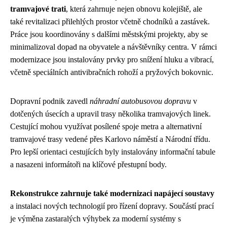
tramvajové trati
, která zahrnuje nejen obnovu kolejiště, ale
také revitalizaci přilehlých prostor včetně chodníků a zastávek.
Práce jsou koordinovány s dalšími městskými projekty, aby se
minimalizoval dopad na obyvatele a návštěvníky centra. V rámci
modernizace jsou instalovány prvky pro snížení hluku a vibrací,
včetně speciálních antivibračních rohoží a pryžových bokovnic.
Dopravní podnik zavedl
náhradní autobusovou dopravu
v
dotčených úsecích a upravil trasy několika tramvajových linek.
Cestující mohou využívat posílené spoje metra a alternativní
tramvajové trasy vedené přes Karlovo náměstí a Národní třídu.
Pro lepší orientaci cestujících byly instalovány informační tabule
a nasazeni informátoři na klíčové přestupní body.
Rekonstrukce zahrnuje také modernizaci napájecí soustavy
a instalaci nových technologií pro řízení dopravy. Součástí prací
je výměna zastaralých výhybek za moderní systémy s