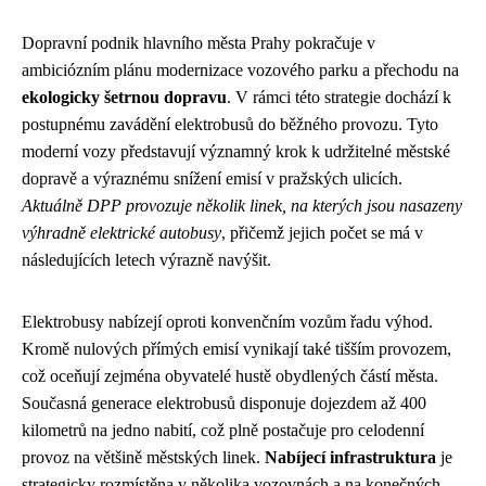
Dopravní podnik hlavního města Prahy pokračuje v
ambiciózním plánu modernizace vozového parku a přechodu na
ekologicky šetrnou dopravu
. V rámci této strategie dochází k
postupnému zavádění elektrobusů do běžného provozu. Tyto
moderní vozy představují významný krok k udržitelné městské
dopravě a výraznému snížení emisí v pražských ulicích.
Aktuálně DPP provozuje několik linek, na kterých jsou nasazeny
výhradně elektrické autobusy
, přičemž jejich počet se má v
následujících letech výrazně navýšit.
Elektrobusy nabízejí oproti konvenčním vozům řadu výhod.
Kromě nulových přímých emisí vynikají také tišším provozem,
což oceňují zejména obyvatelé hustě obydlených částí města.
Současná generace elektrobusů disponuje dojezdem až 400
kilometrů na jedno nabití, což plně postačuje pro celodenní
provoz na většině městských linek.
Nabíjecí infrastruktura
je
strategicky rozmístěna v několika vozovnách a na konečných