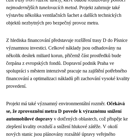
nejmodernějších tunelovacích metod
. Projekt zahrnuje také
výstavbu několika ventilačních šachet a dalších technických
objektů nezbytných pro bezpečný provoz metra.
Z hlediska financování představuje rozšíření trasy D do Písnice
významnou investici. Celkové náklady jsou odhadovány na
několik desítek miliard korun, přičemž část prostředků bude
čerpána z evropských fondů. Dopravní podnik Praha ve
spolupráci s městem intenzivně pracuje na zajištění potřebného
financování a optimalizaci nákladů při zachování vysoké kvality
provedení.
Projekt má také významný environmentální rozměr.
Očekává
se, že zprovoznění metra D povede k výraznému snížení
automobilové dopravy
v dotčených oblastech, což přispěje ke
zlepšení kvality ovzduší a snížení hlukové zátěže. V okolí
nových stanic jsou plánovány rozsáhlé úpravy veřejného