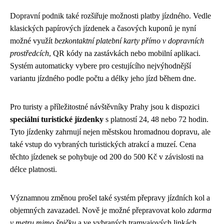
Dopravní podnik také rozšiřuje možnosti platby jízdného. Vedle
klasických papírových jízdenek a časových kuponů je nyní
možné využít
bezkontaktní platební karty přímo v dopravních
prostředcích
, QR kódy na zastávkách nebo mobilní aplikaci.
Systém automaticky vybere pro cestujícího nejvýhodnější
variantu jízdného podle počtu a délky jeho jízd během dne.
Pro turisty a příležitostné návštěvníky Prahy jsou k dispozici
speciální turistické jízdenky
s platností 24, 48 nebo 72 hodin.
Tyto jízdenky zahrnují nejen městskou hromadnou dopravu, ale
také vstup do vybraných turistických atrakcí a muzeí. Cena
těchto jízdenek se pohybuje od 200 do 500 Kč v závislosti na
délce platnosti.
Významnou změnou prošel také systém přepravy jízdních kol a
objemných zavazadel. Nově je možné přepravovat kolo
zdarma
v metru mimo špičku
a ve vybraných tramvajových linkách.