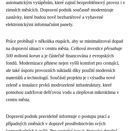
automatickým vytápěním, které zajistí bezproblémový provoz i v
zimních měsících. Dopravní podnik současně modernizuje
zastávky, které budou nově bezbariérové a vybavené
elektronickými informačními panely.
Práce probíhají v několika etapách, aby se minimalizoval dopad
na dopravní situaci v centru města.
Celková investice přesahuje
500 milionů korun
a je částečně financována z evropských
fondů. Modernizace přinese nejen vyšší komfort pro cestující,
ale také úsporu provozních nákladů díky použití moderních
materiálů a technologií. Součástí projektu je i výsadba nové
zeleně a instalace prvků modrozelené infrastruktury, které
pomohou zadržovat dešťovou vodu a zlepšovat mikroklima v
centru města.
Dopravní podnik pravidelně informuje o postupu prací a
případných změnách v dopravě prostřednictvím svých
komunikačních kanálů. Pro cestující jsou k dispozici detailní