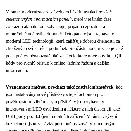
V rámci modernizace zastávek dochází k instalaci
nových
elektronických informačních panelů
, které v reálném čase
zobrazují aktuální odjezdy spojů, případná zpoždění a
mimořádné události v dopravě. Tyto panely jsou vybaveny
moderní LED technologií, která zajišťuje dobrou čitelnost i za
zhoršených světelných podmínek. Součástí modernizace je také
postupná výměna označníků zastávek, které nově obsahují QR
kódy pro rychlý přístup k online jízdním řádům a dalším
informacím.
Významnou změnou prochází také zastřešení zastávek
, kde
jsou instalovány nové přístřešky s lepší ochranou proti
povětrnostním vlivům. Tyto přístřešky jsou vybaveny
integrovaným LED osvětlením a některé z nich disponují také
USB porty pro dobíjení mobilních zařízení. V rámci zvýšení
bezpečnosti jsou zastávky postupně osazovány kamerovým
systémem s přímým napojením na dispečink dopravního