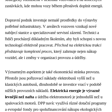
zastávkách, kde mohou vozy během přestávek doplnit energii.
Dopravní podnik investuje nemalé prostředky do výstavby
potřebné infrastruktury. V areálech vozoven vznikají nové
nabíjecí stanice a specializované servisní zázemí. Technici a
řidiči procházejí důkladným školením, aby byli schopni s novou
technologií efektivně pracovat.
Přechod na elektrickou trakci
představuje komplexní proces
, který zahrnuje nejen nákup
vozidel, ale i změny v organizaci provozu a údržby.
Významným aspektem je také ekonomická stránka provozu.
Přestože jsou pořizovací náklady elektrobusů vyšší než u
klasických autobusů, dlouhodobě se investice vrací v podobě
nižších provozních nákladů.
Elektrická energie je výrazně
levnější než nafta
a údržba elektromotorů je jednodušší než u
spalovacích motorů. DPP navíc využívá různé dotační programy
a evropské fondy pro spolufinancování nákupu ekologických