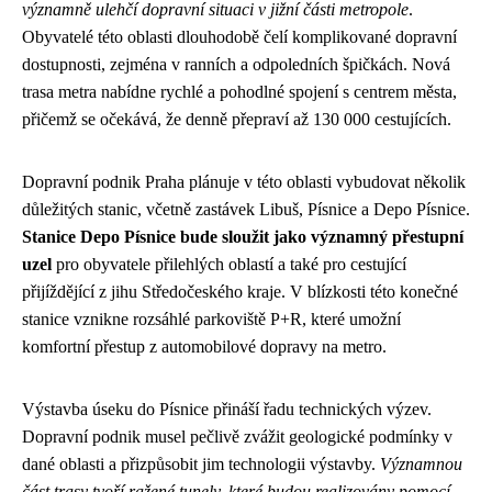
významně ulehčí dopravní situaci v jižní části metropole
.
Obyvatelé této oblasti dlouhodobě čelí komplikované dopravní
dostupnosti, zejména v ranních a odpoledních špičkách. Nová
trasa metra nabídne rychlé a pohodlné spojení s centrem města,
přičemž se očekává, že denně přepraví až 130 000 cestujících.
Dopravní podnik Praha plánuje v této oblasti vybudovat několik
důležitých stanic, včetně zastávek Libuš, Písnice a Depo Písnice.
Stanice Depo Písnice bude sloužit jako významný přestupní
uzel
pro obyvatele přilehlých oblastí a také pro cestující
přijíždějící z jihu Středočeského kraje. V blízkosti této konečné
stanice vznikne rozsáhlé parkoviště P+R, které umožní
komfortní přestup z automobilové dopravy na metro.
Výstavba úseku do Písnice přináší řadu technických výzev.
Dopravní podnik musel pečlivě zvážit geologické podmínky v
dané oblasti a přizpůsobit jim technologii výstavby.
Významnou
část trasy tvoří ražené tunely, které budou realizovány pomocí