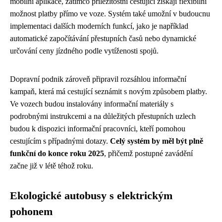
mobilní aplikace, zatímco příležitostní cestující získají flexibilní
možnost platby přímo ve voze. Systém také umožní v budoucnu
implementaci dalších moderních funkcí, jako je například
automatické započítávání přestupních časů nebo dynamické
určování ceny jízdného podle vytíženosti spojů.
Dopravní podnik zároveň připravil rozsáhlou informační
kampaň, která má cestující seznámit s novým způsobem platby.
Ve vozech budou instalovány informační materiály s
podrobnými instrukcemi a na důležitých přestupních uzlech
budou k dispozici informační pracovníci, kteří pomohou
cestujícím s případnými dotazy.
Celý systém by měl být plně
funkční do konce roku 2025
, přičemž postupné zavádění
začne již v létě téhož roku.
Ekologické autobusy s elektrickým
pohonem