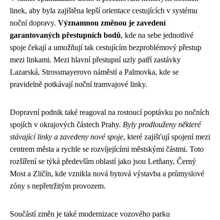
linek, aby byla zajištěna lepší orientace cestujících v systému
noční dopravy.
Významnou změnou je zavedení
garantovaných přestupních bodů
, kde na sebe jednotlivé
spoje čekají a umožňují tak cestujícím bezproblémový přestup
mezi linkami. Mezi hlavní přestupní uzly patří zastávky
Lazarská, Strossmayerovo náměstí a Palmovka, kde se
pravidelně potkávají noční tramvajové linky.
Dopravní podnik také reagoval na rostoucí poptávku po nočních
spojích v okrajových částech Prahy.
Byly prodlouženy některé
stávající linky a zavedeny nové spoje
, které zajišťují spojení mezi
centrem města a rychle se rozvíjejícími městskými částmi. Toto
rozšíření se týká především oblastí jako jsou Letňany, Černý
Most a Zličín, kde vznikla nová bytová výstavba a průmyslové
zóny s nepřetržitým provozem.
Součástí změn je také modernizace vozového parku