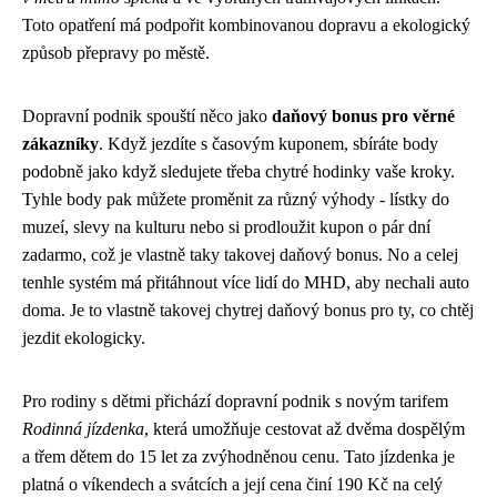
Toto opatření má podpořit kombinovanou dopravu a ekologický
způsob přepravy po městě.
Dopravní podnik spouští něco jako
daňový bonus pro věrné
zákazníky
. Když jezdíte s časovým kuponem, sbíráte body
podobně jako když sledujete třeba
chytré hodinky
vaše kroky.
Tyhle body pak můžete proměnit za různý výhody - lístky do
muzeí, slevy na kulturu nebo si prodloužit kupon o pár dní
zadarmo, což je vlastně taky takovej daňový bonus. No a celej
tenhle systém má přitáhnout více lidí do MHD, aby nechali auto
doma. Je to vlastně takovej chytrej daňový bonus pro ty, co chtěj
jezdit ekologicky.
Pro rodiny s dětmi přichází dopravní podnik s novým tarifem
Rodinná jízdenka
, která umožňuje cestovat až dvěma dospělým
a třem dětem do 15 let za zvýhodněnou cenu. Tato jízdenka je
platná o víkendech a svátcích a její cena činí 190 Kč na celý