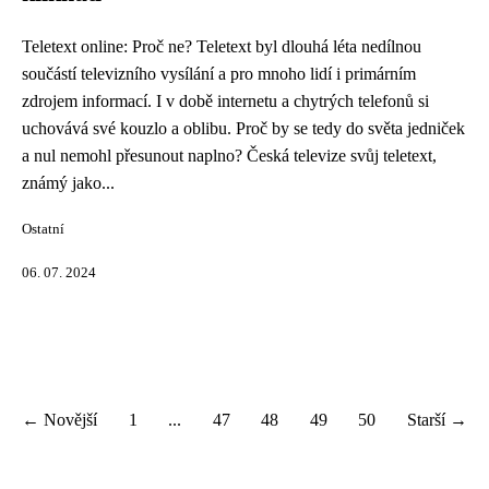
Teletext online: Proč ne? Teletext byl dlouhá léta nedílnou
součástí televizního vysílání a pro mnoho lidí i primárním
zdrojem informací. I v době internetu a chytrých telefonů si
uchovává své kouzlo a oblibu. Proč by se tedy do světa jedniček
a nul nemohl přesunout naplno? Česká televize svůj teletext,
známý jako...
Ostatní
06. 07. 2024
← Novější
1
...
47
48
49
50
Starší →