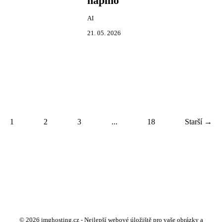
naplno
AI
21. 05. 2026
1
2
3
...
18
Starší →
© 2026 imghosting.cz - Nejlepší webové úložiště pro vaše obrázky a